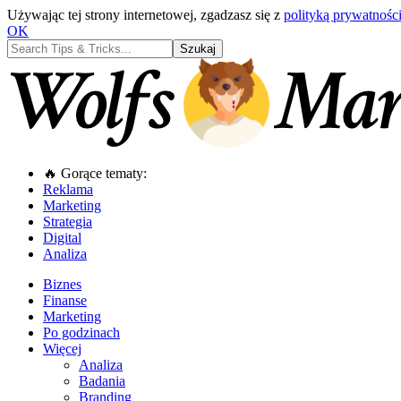
Używając tej strony internetowej, zgadzasz się z
polityką prywatności
OK
🔥 Gorące tematy:
Reklama
Marketing
Strategia
Digital
Analiza
Biznes
Finanse
Marketing
Po godzinach
Więcej
Analiza
Badania
Branding