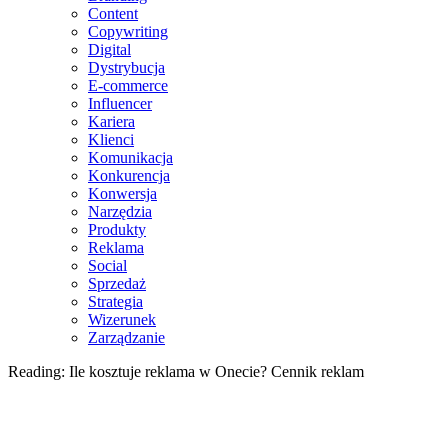
Content
Copywriting
Digital
Dystrybucja
E-commerce
Influencer
Kariera
Klienci
Komunikacja
Konkurencja
Konwersja
Narzędzia
Produkty
Reklama
Social
Sprzedaż
Strategia
Wizerunek
Zarządzanie
Reading:
Ile kosztuje reklama w Onecie? Cennik reklam