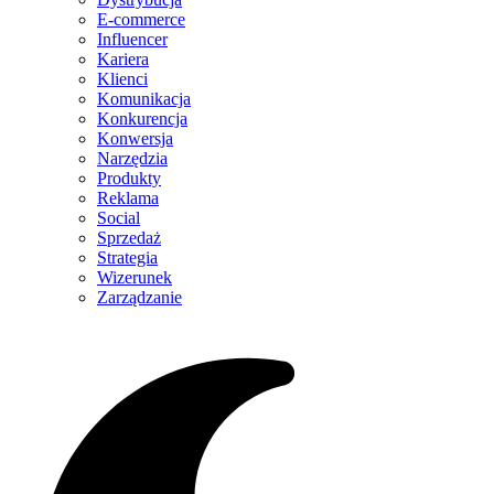
E-commerce
Influencer
Kariera
Klienci
Komunikacja
Konkurencja
Konwersja
Narzędzia
Produkty
Reklama
Social
Sprzedaż
Strategia
Wizerunek
Zarządzanie