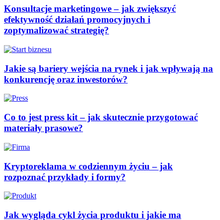
Konsultacje marketingowe – jak zwiększyć
efektywność działań promocyjnych i
zoptymalizować strategię?
Jakie są bariery wejścia na rynek i jak wpływają na
konkurencję oraz inwestorów?
Co to jest press kit – jak skutecznie przygotować
materiały prasowe?
Kryptoreklama w codziennym życiu – jak
rozpoznać przykłady i formy?
Jak wygląda cykl życia produktu i jakie ma