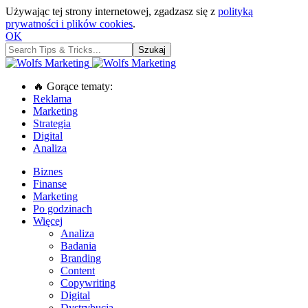
Używając tej strony internetowej, zgadzasz się z
polityką
prywatności i plików cookies
.
OK
🔥 Gorące tematy:
Reklama
Marketing
Strategia
Digital
Analiza
Biznes
Finanse
Marketing
Po godzinach
Więcej
Analiza
Badania
Branding
Content
Copywriting
Digital
Dystrybucja