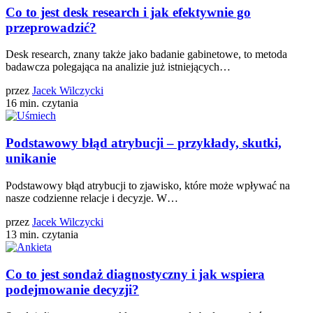
Co to jest desk research i jak efektywnie go
przeprowadzić?
Desk research, znany także jako badanie gabinetowe, to metoda
badawcza polegająca na analizie już istniejących…
przez
Jacek Wilczycki
16 min. czytania
Podstawowy błąd atrybucji – przykłady, skutki,
unikanie
Podstawowy błąd atrybucji to zjawisko, które może wpływać na
nasze codzienne relacje i decyzje. W…
przez
Jacek Wilczycki
13 min. czytania
Co to jest sondaż diagnostyczny i jak wspiera
podejmowanie decyzji?