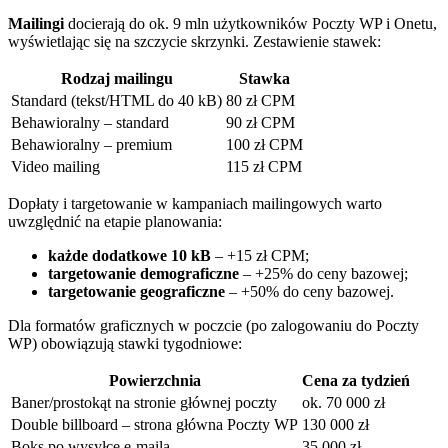
Mailingi
docierają do ok. 9 mln użytkowników Poczty WP i Onetu,
wyświetlając się na szczycie skrzynki. Zestawienie stawek:
Rodzaj mailingu
Stawka
Standard (tekst/HTML do 40 kB)
80 zł CPM
Behawioralny – standard
90 zł CPM
Behawioralny – premium
100 zł CPM
Video mailing
115 zł CPM
Dopłaty i targetowanie w kampaniach mailingowych warto
uwzględnić na etapie planowania:
każde dodatkowe 10 kB
– +15 zł CPM;
targetowanie demograficzne
– +25% do ceny bazowej;
targetowanie geograficzne
– +50% do ceny bazowej.
Dla formatów graficznych w poczcie (po zalogowaniu do Poczty
WP) obowiązują stawki tygodniowe:
Powierzchnia
Cena za tydzień
Baner/prostokąt na stronie głównej poczty
ok. 70 000 zł
Double billboard – strona główna Poczty WP
130 000 zł
Boks po wysyłce e‑maila
35 000 zł