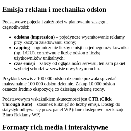
Emisja reklam i mechanika odsłon
Podstawowe pojęcia i zależności w planowaniu zasięgu i
częstotliwości:
odsłona (impression)
– pojedyncze wyemitowanie reklamy
przy każdym załadowaniu strony;
capping
– ograniczenie liczby emisji na jednego użytkownika
(np. 1/UU), co zrównuje liczbę odsłon z liczbą
użytkowników unikalnych;
czas emisji
– zależy od oglądalności serwisu; ten sam pakiet
szybciej schodzi w serwisie o wyższym ruchu.
Przykład: serwis z 100 000 odsłon dziennie pozwala sprzedać
maksymalnie 100 000 odsłon dziennie. Zakup 10 000 odsłon
oznacza średnio ekspozycję co dziesiątą odsłonę strony.
Podstawowym wskaźnikiem skuteczności jest
CTR (Click
Through Rate)
– stosunek kliknięć do liczby emisji. Dostęp do
statystyk odbywa się przez panel WP (dane dostępowe przekazuje
Biuro Reklamy WP).
Formaty rich media i interaktywne