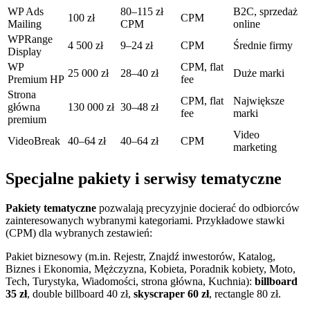
WP Ads
80–115 zł
B2C, sprzedaż
100 zł
CPM
Mailing
CPM
online
WPRange
4 500 zł
9–24 zł
CPM
Średnie firmy
Display
WP
CPM, flat
25 000 zł
28–40 zł
Duże marki
Premium HP
fee
Strona
CPM, flat
Największe
główna
130 000 zł
30–48 zł
fee
marki
premium
Video
VideoBreak
40–64 zł
40–64 zł
CPM
marketing
Specjalne pakiety i serwisy tematyczne
Pakiety tematyczne
pozwalają precyzyjnie docierać do odbiorców
zainteresowanych wybranymi kategoriami. Przykładowe stawki
(CPM) dla wybranych zestawień:
Pakiet biznesowy (m.in. Rejestr, Znajdź inwestorów, Katalog,
Biznes i Ekonomia, Mężczyzna, Kobieta, Poradnik kobiety, Moto,
Tech, Turystyka, Wiadomości, strona główna, Kuchnia):
billboard
35 zł
, double billboard 40 zł,
skyscraper 60 zł
, rectangle 80 zł.