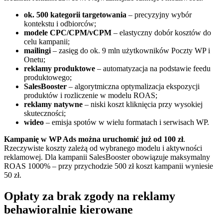
ok. 500 kategorii targetowania
– precyzyjny wybór
kontekstu i odbiorców;
modele CPC/CPM/vCPM
– elastyczny dobór kosztów do
celu kampanii;
mailingi
– zasięg do ok. 9 mln użytkowników Poczty WP i
Onetu;
reklamy produktowe
– automatyzacja na podstawie feedu
produktowego;
SalesBooster
– algorytmiczna optymalizacja ekspozycji
produktów i rozliczenie w modelu ROAS;
reklamy natywne
– niski koszt kliknięcia przy wysokiej
skuteczności;
wideo
– emisja spotów w wielu formatach i serwisach WP.
Kampanię w WP Ads można uruchomić już od 100 zł
.
Rzeczywiste koszty zależą od wybranego modelu i aktywności
reklamowej. Dla kampanii SalesBooster obowiązuje maksymalny
ROAS 1000% – przy przychodzie 500 zł koszt kampanii wyniesie
50 zł.
Opłaty za brak zgody na reklamy
behawioralnie kierowane