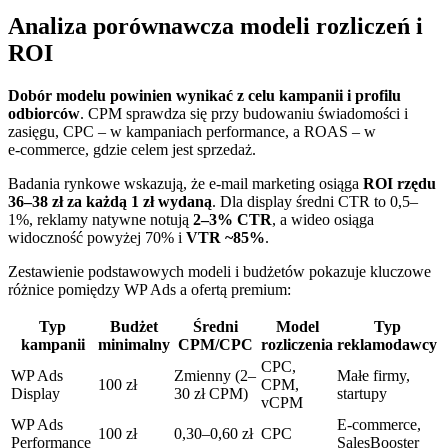
Analiza porównawcza modeli rozliczeń i
ROI
Dobór modelu powinien wynikać z celu kampanii i profilu
odbiorców
. CPM sprawdza się przy budowaniu świadomości i
zasięgu, CPC – w kampaniach performance, a ROAS – w
e‑commerce, gdzie celem jest sprzedaż.
Badania rynkowe wskazują, że e‑mail marketing osiąga
ROI rzędu
36–38 zł za każdą 1 zł wydaną
. Dla display średni CTR to 0,5–
1%, reklamy natywne notują
2–3% CTR
, a wideo osiąga
widoczność powyżej 70% i
VTR ~85%
.
Zestawienie podstawowych modeli i budżetów pokazuje kluczowe
różnice pomiędzy WP Ads a ofertą premium:
Typ
Budżet
Średni
Model
Typ
kampanii
minimalny
CPM/CPC
rozliczenia
reklamodawcy
CPC,
WP Ads
Zmienny (2–
Małe firmy,
100 zł
CPM,
Display
30 zł CPM)
startupy
vCPM
WP Ads
E‑commerce,
100 zł
0,30–0,60 zł
CPC
Performance
SalesBooster