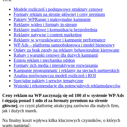
Modele rozliczeń i podstawowe struktury cenowe
Formaty reklam na stronie głównej i ceny premium
Pakiety WPRange i maksymalne kampanie
Reklamy wideo i formaty in‑stream
Reklamy mailowe i komunikacja bezpośrednia
Reklamy natywne i content marketing
Reklamy w wyszukiwarce i kampanie performance
WP Ads – platforma samoobsługowa i model biznesowy
Opłaty za brak zgody na reklamy behawioralnie kierowane
Rabaty i warunki cenowe dla dużych kampanii
Emisja reklam i mechanika odsłon
Formaty rich media i interaktywne rozwiązania
Kampanie programmatic i reklamy na sieciach partnerskich
Analiza porównawcza modeli rozliczeń i ROI
Specjalne pakiety i serwisy tematyczne
Wnioski i rekomendacje dla potencjalnych reklamodawców
Ceny reklam na WP zaczynają się od 100 zł w systemie WP Ads
i sięgają ponad 1 mln zł za formaty premium na stronie
głównej
, co czyni platformę atrakcyjną zarówno dla małych firm,
jak i dużych marek.
Na finalny koszt wpływa kilka kluczowych czynników, o których
warto pamiętać: