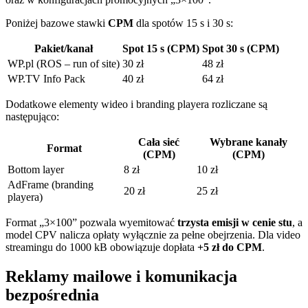
Poniżej bazowe stawki
CPM
dla spotów 15 s i 30 s:
Pakiet/kanał
Spot 15 s (CPM)
Spot 30 s (CPM)
WP.pl (ROS – run of site)
30 zł
48 zł
WP.TV Info Pack
40 zł
64 zł
Dodatkowe elementy wideo i branding playera rozliczane są
następująco:
Cała sieć
Wybrane kanały
Format
(CPM)
(CPM)
Bottom layer
8 zł
10 zł
AdFrame (branding
20 zł
25 zł
playera)
Format „3×100” pozwala wyemitować
trzysta emisji w cenie stu
, a
model CPV nalicza opłaty wyłącznie za pełne obejrzenia. Dla video
streamingu do 1000 kB obowiązuje dopłata
+5 zł do CPM
.
Reklamy mailowe i komunikacja
bezpośrednia