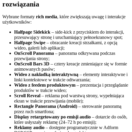
rozwiązania
Wybrane formaty
rich media
, które zwiększają uwagę i interakcje
użytkowników:
Halfpage Sidekick
– side‑kick z przyciskiem do interakcji,
przesuwający stronę i uruchamiający pełnoekranowy spot;
Halfpage Swipe
– obracanie kreacji strzałkami, z opcją
wideo, galerii lub aplikacji;
OnScroll Panorama
– panorama odkrywana podczas
przewijania strony;
OnScroll Bars 3D
– cztery kreacje zmieniające się w formie
animowanych pasów;
Wideo z nakładką interaktywną
– elementy interaktywne i
linki kontekstowe w trakcie odtwarzania;
Wideo z feedem produktowym
– prezentacja i przeglądanie
produktów w trakcie wideo;
Scroll Reveal
– reklama pod warstwą strony, wypełniająca
ekran w trakcie przewijania (mobile);
Rectangle Panorama (Android)
– sterowanie panoramą
przez ruch smartfona;
Display retargetowany po emisji audio
– dotarcie do osób,
które usłyszały reklamę (24–72 h po emisji);
Reklamy audio
– dostępne programatycznie w Adform