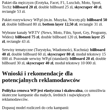
Pakiet dla mężczyzn (Erotyka, Facet, F1, Luxclub, Moto, Sport,
Tech):
billboard 20 zł
, double billboard 25 zł,
skyscraper 40 zł
,
rectangle 53 zł.
Pakiet rozrywkowy WP.pl (m.in. Muzyka, Nocoty.pl):
billboard 50
zł
, double billboard 80 zł,
bottom layer 12,50 zł
, rectangle 31 zł.
Wybrane kanały WP.TV (News, Moto, Film, Sport, Gry, Programy,
Wideo):
billboard 75 zł
, double billboard 120 zł,
bottom layer 25
zł
, rectangle 43 zł.
Serwisy tematyczne (Turystyka, Wiadomości, Kuchnia):
billboard
40 zł
, double billboard 60 zł,
skyscraper 80 zł
, moduł tekstowy 15
000 zł. Pozostałe serwisy WP.pl (standard):
billboard 20 zł
, double
billboard 30 zł,
skyscraper 40 zł
, moduł tekstowy 10 000 zł.
Wnioski i rekomendacje dla
potencjalnych reklamodawców
Polityka cenowa WP jest elastyczna i skalowalna
, co umożliwia
skuteczne kampanie dla małych, średnich i największych
reklamodawców.
Dopasuj model rozliczeń do celu kampanii: