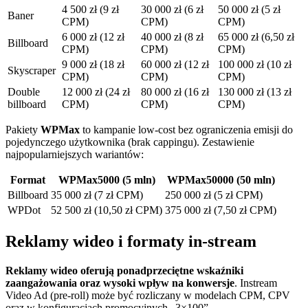
4 500 zł (9 zł
30 000 zł (6 zł
50 000 zł (5 zł
Baner
CPM)
CPM)
CPM)
6 000 zł (12 zł
40 000 zł (8 zł
65 000 zł (6,50 zł
Billboard
CPM)
CPM)
CPM)
9 000 zł (18 zł
60 000 zł (12 zł
100 000 zł (10 zł
Skyscraper
CPM)
CPM)
CPM)
Double
12 000 zł (24 zł
80 000 zł (16 zł
130 000 zł (13 zł
billboard
CPM)
CPM)
CPM)
Pakiety
WPMax
to kampanie low‑cost bez ograniczenia emisji do
pojedynczego użytkownika (brak cappingu). Zestawienie
najpopularniejszych wariantów:
Format
WPMax5000 (5 mln)
WPMax50000 (50 mln)
Billboard
35 000 zł (7 zł CPM)
250 000 zł (5 zł CPM)
WPDot
52 500 zł (10,50 zł CPM)
375 000 zł (7,50 zł CPM)
Reklamy wideo i formaty in‑stream
Reklamy wideo oferują ponadprzeciętne wskaźniki
zaangażowania oraz wysoki wpływ na konwersje
. Instream
Video Ad (pre‑roll) może być rozliczany w modelach CPM, CPV
oraz w konfiguracjach promocyjnych „3×100”.