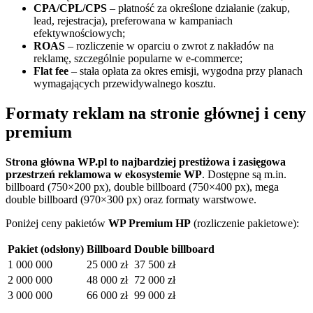
CPA/CPL/CPS
– płatność za określone działanie (zakup,
lead, rejestracja), preferowana w kampaniach
efektywnościowych;
ROAS
– rozliczenie w oparciu o zwrot z nakładów na
reklamę, szczególnie popularne w e‑commerce;
Flat fee
– stała opłata za okres emisji, wygodna przy planach
wymagających przewidywalnego kosztu.
Formaty reklam na stronie głównej i ceny
premium
Strona główna WP.pl to najbardziej prestiżowa i zasięgowa
przestrzeń reklamowa w ekosystemie WP
. Dostępne są m.in.
billboard (750×200 px), double billboard (750×400 px), mega
double billboard (970×300 px) oraz formaty warstwowe.
Poniżej ceny pakietów
WP Premium HP
(rozliczenie pakietowe):
Pakiet (odsłony)
Billboard
Double billboard
1 000 000
25 000 zł
37 500 zł
2 000 000
48 000 zł
72 000 zł
3 000 000
66 000 zł
99 000 zł