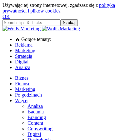
Używając tej strony internetowej, zgadzasz się z
polityką
prywatności i plików cookies
.
OK
🔥 Gorące tematy:
Reklama
Marketing
Strategia
Digital
Analiza
Biznes
Finanse
Marketing
Po godzinach
Więcej
Analiza
Badania
Branding
Content
Copywriting
Digital
Dystrybucja