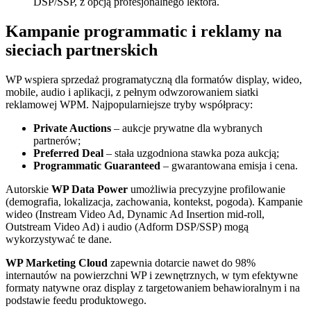
DSP/SSP, z opcją profesjonalnego lektora.
Kampanie programmatic i reklamy na
sieciach partnerskich
WP wspiera sprzedaż programatyczną dla formatów display, wideo,
mobile, audio i aplikacji, z pełnym odwzorowaniem siatki
reklamowej WPM. Najpopularniejsze tryby współpracy:
Private Auctions
– aukcje prywatne dla wybranych
partnerów;
Preferred Deal
– stała uzgodniona stawka poza aukcją;
Programmatic Guaranteed
– gwarantowana emisja i cena.
Autorskie
WP Data Power
umożliwia precyzyjne profilowanie
(demografia, lokalizacja, zachowania, kontekst, pogoda). Kampanie
wideo (Instream Video Ad, Dynamic Ad Insertion mid‑roll,
Outstream Video Ad) i audio (Adform DSP/SSP) mogą
wykorzystywać te dane.
WP Marketing Cloud
zapewnia dotarcie nawet do 98%
internautów na powierzchni WP i zewnętrznych, w tym efektywne
formaty natywne oraz display z targetowaniem behawioralnym i na
podstawie feedu produktowego.