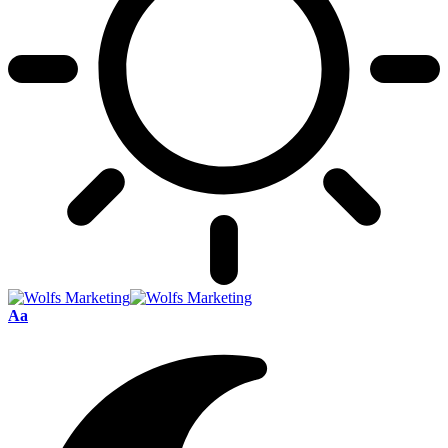
Font
Aa
Resizer