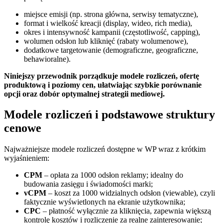
miejsce emisji (np. strona główna, serwisy tematyczne),
format i wielkość kreacji (display, wideo, rich media),
okres i intensywność kampanii (częstotliwość, capping),
wolumen odsłon lub kliknięć (rabaty wolumenowe),
dodatkowe targetowanie (demograficzne, geograficzne,
behawioralne).
Niniejszy przewodnik porządkuje modele rozliczeń, ofertę
produktową i poziomy cen, ułatwiając szybkie porównanie
opcji oraz dobór optymalnej strategii mediowej.
Modele rozliczeń i podstawowe struktury
cenowe
Najważniejsze modele rozliczeń dostępne w WP wraz z krótkim
wyjaśnieniem:
CPM
– opłata za 1000 odsłon reklamy; idealny do
budowania zasięgu i świadomości marki;
vCPM
– koszt za 1000 widzialnych odsłon (viewable), czyli
faktycznie wyświetlonych na ekranie użytkownika;
CPC
– płatność wyłącznie za kliknięcia, zapewnia większą
kontrolę kosztów i rozliczenie za realne zainteresowanie;