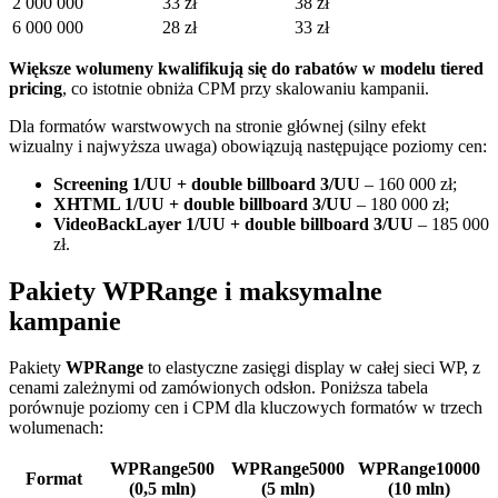
2 000 000
33 zł
38 zł
6 000 000
28 zł
33 zł
Większe wolumeny kwalifikują się do rabatów w modelu tiered
pricing
, co istotnie obniża CPM przy skalowaniu kampanii.
Dla formatów warstwowych na stronie głównej (silny efekt
wizualny i najwyższa uwaga) obowiązują następujące poziomy cen:
Screening 1/UU + double billboard 3/UU
– 160 000 zł;
XHTML 1/UU + double billboard 3/UU
– 180 000 zł;
VideoBackLayer 1/UU + double billboard 3/UU
– 185 000
zł.
Pakiety WPRange i maksymalne
kampanie
Pakiety
WPRange
to elastyczne zasięgi display w całej sieci WP, z
cenami zależnymi od zamówionych odsłon. Poniższa tabela
porównuje poziomy cen i CPM dla kluczowych formatów w trzech
wolumenach:
WPRange500
WPRange5000
WPRange10000
Format
(0,5 mln)
(5 mln)
(10 mln)