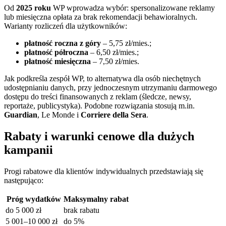
Od
2025 roku
WP wprowadza wybór: spersonalizowane reklamy
lub miesięczna opłata za brak rekomendacji behawioralnych.
Warianty rozliczeń dla użytkowników:
płatność roczna z góry
– 5,75 zł/mies.;
płatność półroczna
– 6,50 zł/mies.;
płatność miesięczna
– 7,50 zł/mies.
Jak podkreśla zespół WP, to alternatywa dla osób niechętnych
udostępnianiu danych, przy jednoczesnym utrzymaniu darmowego
dostępu do treści finansowanych z reklam (śledcze, newsy,
reportaże, publicystyka). Podobne rozwiązania stosują m.in.
Guardian
, Le Monde i
Corriere della Sera
.
Rabaty i warunki cenowe dla dużych
kampanii
Progi rabatowe dla klientów indywidualnych przedstawiają się
następująco:
Próg wydatków
Maksymalny rabat
do 5 000 zł
brak rabatu
5 001–10 000 zł
do 5%