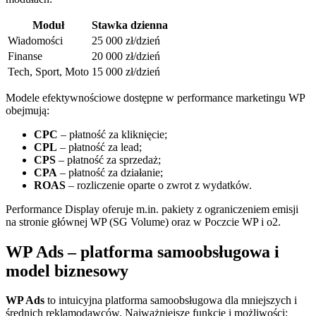
Moduł
Stawka dzienna
Wiadomości
25 000 zł/dzień
Finanse
20 000 zł/dzień
Tech, Sport, Moto
15 000 zł/dzień
Modele efektywnościowe dostępne w performance marketingu WP
obejmują:
CPC
– płatność za kliknięcie;
CPL
– płatność za lead;
CPS
– płatność za sprzedaż;
CPA
– płatność za działanie;
ROAS
– rozliczenie oparte o zwrot z wydatków.
Performance Display oferuje m.in. pakiety z ograniczeniem emisji
na stronie głównej WP (SG Volume) oraz w Poczcie WP i o2.
WP Ads – platforma samoobsługowa i
model biznesowy
WP Ads
to intuicyjna platforma samoobsługowa dla mniejszych i
średnich reklamodawców. Najważniejsze funkcje i możliwości: