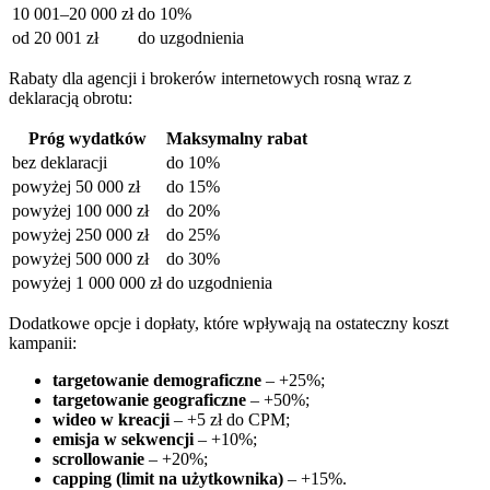
10 001–20 000 zł
do 10%
od 20 001 zł
do uzgodnienia
Rabaty dla agencji i brokerów internetowych rosną wraz z
deklaracją obrotu:
Próg wydatków
Maksymalny rabat
bez deklaracji
do 10%
powyżej 50 000 zł
do 15%
powyżej 100 000 zł
do 20%
powyżej 250 000 zł
do 25%
powyżej 500 000 zł
do 30%
powyżej 1 000 000 zł
do uzgodnienia
Dodatkowe opcje i dopłaty, które wpływają na ostateczny koszt
kampanii:
targetowanie demograficzne
– +25%;
targetowanie geograficzne
– +50%;
wideo w kreacji
– +5 zł do CPM;
emisja w sekwencji
– +10%;
scrollowanie
– +20%;
capping (limit na użytkownika)
– +15%.