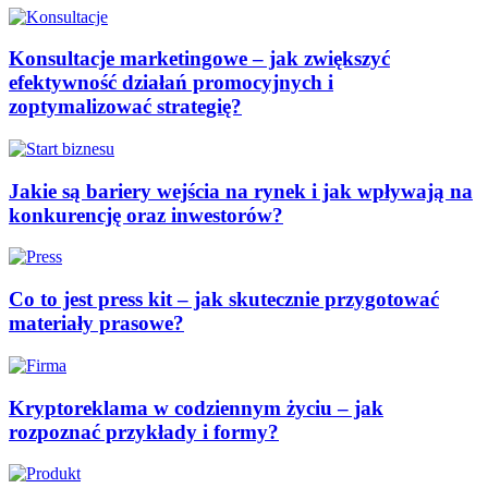
Konsultacje marketingowe – jak zwiększyć
efektywność działań promocyjnych i
zoptymalizować strategię?
Jakie są bariery wejścia na rynek i jak wpływają na
konkurencję oraz inwestorów?
Co to jest press kit – jak skutecznie przygotować
materiały prasowe?
Kryptoreklama w codziennym życiu – jak
rozpoznać przykłady i formy?