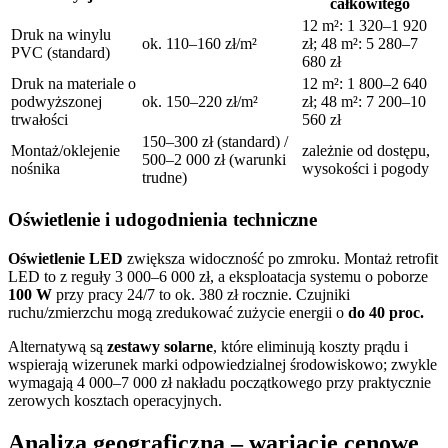
całkowitego
12 m²: 1 320–1 920
Druk na winylu
ok. 110–160 zł/m²
zł; 48 m²: 5 280–7
PVC (standard)
680 zł
Druk na materiale o
12 m²: 1 800–2 640
podwyższonej
ok. 150–220 zł/m²
zł; 48 m²: 7 200–10
trwałości
560 zł
150–300 zł (standard) /
Montaż/oklejenie
zależnie od dostępu,
500–2 000 zł (warunki
nośnika
wysokości i pogody
trudne)
Oświetlenie i udogodnienia techniczne
Oświetlenie LED
zwiększa widoczność po zmroku. Montaż retrofit
LED to z reguły 3 000–6 000 zł, a eksploatacja systemu o poborze
100 W
przy pracy 24/7 to ok. 380 zł rocznie. Czujniki
ruchu/zmierzchu mogą zredukować zużycie energii o
do 40 proc.
Alternatywą są
zestawy solarne
, które eliminują koszty prądu i
wspierają wizerunek marki odpowiedzialnej środowiskowo; zwykle
wymagają 4 000–7 000 zł nakładu początkowego przy praktycznie
zerowych kosztach operacyjnych.
Analiza geograficzna – wariacje cenowe