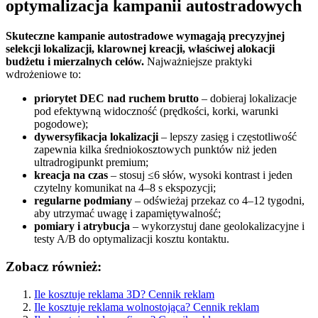
optymalizacja kampanii autostradowych
Skuteczne kampanie autostradowe wymagają precyzyjnej
selekcji lokalizacji, klarownej kreacji, właściwej alokacji
budżetu i mierzalnych celów.
Najważniejsze praktyki
wdrożeniowe to:
priorytet DEC nad ruchem brutto
– dobieraj lokalizacje
pod efektywną widoczność (prędkości, korki, warunki
pogodowe);
dywersyfikacja lokalizacji
– lepszy zasięg i częstotliwość
zapewnia kilka średniokosztowych punktów niż jeden
ultradrogipunkt premium;
kreacja na czas
– stosuj ≤6 słów, wysoki kontrast i jeden
czytelny komunikat na 4–8 s ekspozycji;
regularne podmiany
– odświeżaj przekaz co 4–12 tygodni,
aby utrzymać uwagę i zapamiętywalność;
pomiary i atrybucja
– wykorzystuj dane geolokalizacyjne i
testy A/B do optymalizacji kosztu kontaktu.
Zobacz również:
Ile kosztuje reklama 3D? Cennik reklam
Ile kosztuje reklama wolnostojąca? Cennik reklam