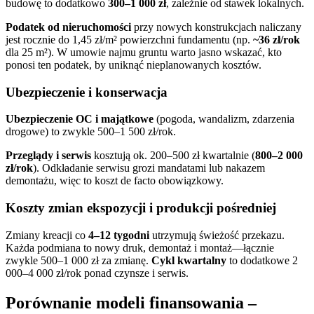
budowę to dodatkowo
300–1 000 zł
, zależnie od stawek lokalnych.
Podatek od nieruchomości
przy nowych konstrukcjach naliczany
jest rocznie do 1,45 zł/m² powierzchni fundamentu (np.
~36 zł/rok
dla 25 m²). W umowie najmu gruntu warto jasno wskazać, kto
ponosi ten podatek, by uniknąć nieplanowanych kosztów.
Ubezpieczenie i konserwacja
Ubezpieczenie OC i majątkowe
(pogoda, wandalizm, zdarzenia
drogowe) to zwykle 500–1 500 zł/rok.
Przeglądy i serwis
kosztują ok. 200–500 zł kwartalnie (
800–2 000
zł/rok
). Odkładanie serwisu grozi mandatami lub nakazem
demontażu, więc to koszt de facto obowiązkowy.
Koszty zmian ekspozycji i produkcji pośredniej
Zmiany kreacji co
4–12 tygodni
utrzymują świeżość przekazu.
Każda podmiana to nowy druk, demontaż i montaż—łącznie
zwykle 500–1 000 zł za zmianę.
Cykl kwartalny
to dodatkowe 2
000–4 000 zł/rok ponad czynsze i serwis.
Porównanie modeli finansowania –