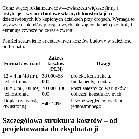
Coraz więcej reklamodawców—zwłaszcza większe firmy i
instytucje—wybiera
budowę własnych konstrukcji
na
dzierżawionych lub kupionych działkach przy drogach. Wymaga to
wyższych nakładów początkowych, ale zapewnia pełną kontrolę i
eliminuje czynsze po okresie zwrotu.
Poniżej zestawienie orientacyjnych kosztów budowy w zależności
od formatu:
Zakres
Format / wariant
kosztów
Uwagi
(PLN)
12 × 4 m (48 m²),
38 000–55
projekt, konstrukcja,
jednostronna
000
fundamenty, montaż
18 × 6 m (108 m²),
70 000–100
koszt zależny od warunków i
jednostronna
000+
obliczeń konstrukcyjnych
Dopłata za wersję
liczone względem wariantu
+40–50%
dwustronną
jednostronnego
Szczegółowa struktura kosztów – od
projektowania do eksploatacji