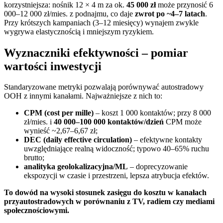
korzystniejsza: nośnik 12 × 4 m za ok.
45 000 zł
może przynosić 6
000–12 000 zł/mies. z podnajmu, co daje
zwrot po ~4–7 latach
.
Przy krótszych kampaniach (3–12 miesięcy) wynajem zwykle
wygrywa elastycznością i mniejszym ryzykiem.
Wyznaczniki efektywności – pomiar
wartości inwestycji
Standaryzowane metryki pozwalają porównywać autostradowy
OOH z innymi kanałami. Najważniejsze z nich to:
CPM (cost per mille)
– koszt 1 000 kontaktów; przy 8 000
zł/mies. i
40 000–100 000 kontaktów/dzień
CPM może
wynieść ~2,67–6,67 zł;
DEC (daily effective circulation)
– efektywne kontakty
uwzględniające realną widoczność; typowo 40–65% ruchu
brutto;
analityka geolokalizacyjna/ML
– doprecyzowanie
ekspozycji w czasie i przestrzeni, lepsza atrybucja efektów.
To dowód na wysoki stosunek zasięgu do kosztu w kanałach
przyautostradowych w porównaniu z TV, radiem czy mediami
społecznościowymi.