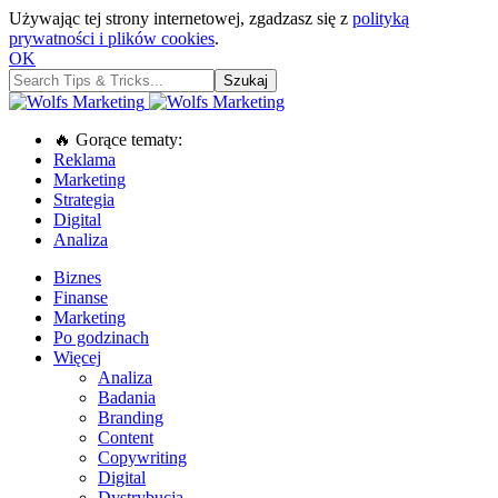
Używając tej strony internetowej, zgadzasz się z
polityką
prywatności i plików cookies
.
OK
🔥 Gorące tematy:
Reklama
Marketing
Strategia
Digital
Analiza
Biznes
Finanse
Marketing
Po godzinach
Więcej
Analiza
Badania
Branding
Content
Copywriting
Digital
Dystrybucja