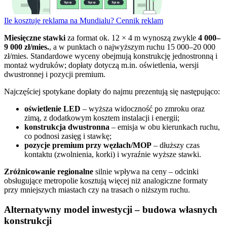
Ile kosztuje reklama na Mundialu? Cennik reklam
Miesięczne stawki
za format ok. 12 × 4 m wynoszą zwykle
4 000–
9 000 zł/mies.
, a w punktach o najwyższym ruchu 15 000–20 000
zł/mies. Standardowe wyceny obejmują konstrukcję jednostronną i
montaż wydruków; dopłaty dotyczą m.in. oświetlenia, wersji
dwustronnej i pozycji premium.
Najczęściej spotykane dopłaty do najmu prezentują się następująco:
oświetlenie LED
– wyższa widoczność po zmroku oraz
zimą, z dodatkowym kosztem instalacji i energii;
konstrukcja dwustronna
– emisja w obu kierunkach ruchu,
co podnosi zasięg i stawkę;
pozycje premium przy węzłach/MOP
– dłuższy czas
kontaktu (zwolnienia, korki) i wyraźnie wyższe stawki.
Zróżnicowanie regionalne
silnie wpływa na ceny – odcinki
obsługujące metropolie kosztują więcej niż analogiczne formaty
przy mniejszych miastach czy na trasach o niższym ruchu.
Alternatywny model inwestycji – budowa własnych
konstrukcji