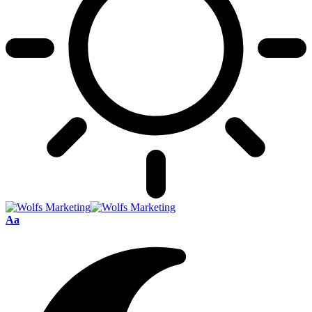
Font
Aa
Resizer