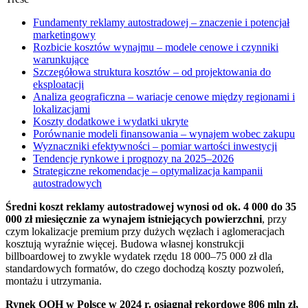
Fundamenty reklamy autostradowej – znaczenie i potencjał
marketingowy
Rozbicie kosztów wynajmu – modele cenowe i czynniki
warunkujące
Szczegółowa struktura kosztów – od projektowania do
eksploatacji
Analiza geograficzna – wariacje cenowe między regionami i
lokalizacjami
Koszty dodatkowe i wydatki ukryte
Porównanie modeli finansowania – wynajem wobec zakupu
Wyznaczniki efektywności – pomiar wartości inwestycji
Tendencje rynkowe i prognozy na 2025–2026
Strategiczne rekomendacje – optymalizacja kampanii
autostradowych
Średni koszt reklamy autostradowej wynosi od ok. 4 000 do 35
000 zł miesięcznie za wynajem istniejących powierzchni
, przy
czym lokalizacje premium przy dużych węzłach i aglomeracjach
kosztują wyraźnie więcej. Budowa własnej konstrukcji
billboardowej to zwykle wydatek rzędu 18 000–75 000 zł dla
standardowych formatów, do czego dochodzą koszty pozwoleń,
montażu i utrzymania.
Rynek OOH w Polsce w 2024 r. osiągnął rekordowe 806 mln zł,