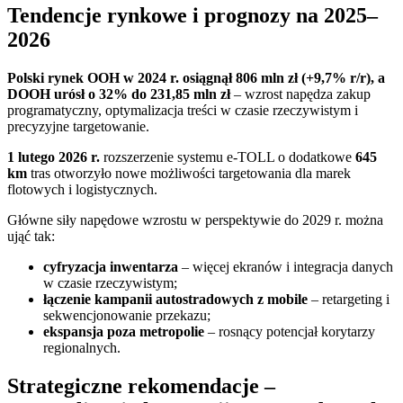
Tendencje rynkowe i prognozy na 2025–
2026
Polski rynek OOH w 2024 r. osiągnął 806 mln zł (+9,7% r/r), a
DOOH urósł o 32% do 231,85 mln zł
– wzrost napędza zakup
programatyczny, optymalizacja treści w czasie rzeczywistym i
precyzyjne targetowanie.
1 lutego 2026 r.
rozszerzenie systemu e-TOLL o dodatkowe
645
km
tras otworzyło nowe możliwości targetowania dla marek
flotowych i logistycznych.
Główne siły napędowe wzrostu w perspektywie do 2029 r. można
ująć tak:
cyfryzacja inwentarza
– więcej ekranów i integracja danych
w czasie rzeczywistym;
łączenie kampanii autostradowych z mobile
– retargeting i
sekwencjonowanie przekazu;
ekspansja poza metropolie
– rosnący potencjał korytarzy
regionalnych.
Strategiczne rekomendacje –