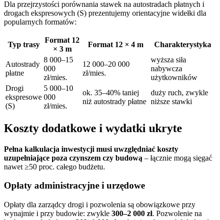
Dla przejrzystości porównania stawek na autostradach płatnych i
drogach ekspresowych (S) prezentujemy orientacyjne widełki dla
popularnych formatów:
Format 12
Typ trasy
Format 12 × 4 m
Charakterystyka
× 3 m
8 000–15
wyższa siła
Autostrady
12 000–20 000
000
nabywcza
płatne
zł/mies.
zł/mies.
użytkowników
Drogi
5 000–10
ok. 35–40% taniej
duży ruch, zwykle
ekspresowe
000
niż autostrady płatne
niższe stawki
(S)
zł/mies.
Koszty dodatkowe i wydatki ukryte
Pełna kalkulacja inwestycji musi uwzględniać koszty
uzupełniające poza czynszem czy budową
– łącznie mogą sięgać
nawet ≥50 proc. całego budżetu.
Opłaty administracyjne i urzędowe
Opłaty dla zarządcy drogi i pozwolenia są obowiązkowe przy
wynajmie i przy budowie: zwykle
300–2 000 zł
. Pozwolenie na