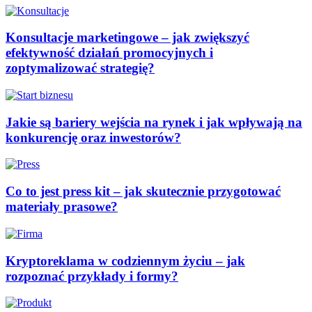
Konsultacje marketingowe – jak zwiększyć
efektywność działań promocyjnych i
zoptymalizować strategię?
Jakie są bariery wejścia na rynek i jak wpływają na
konkurencję oraz inwestorów?
Co to jest press kit – jak skutecznie przygotować
materiały prasowe?
Kryptoreklama w codziennym życiu – jak
rozpoznać przykłady i formy?