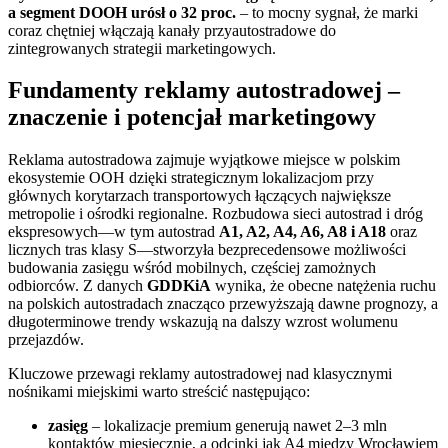
a segment DOOH urósł o 32 proc.
– to mocny sygnał, że marki
coraz chętniej włączają kanały przyautostradowe do
zintegrowanych strategii marketingowych.
Fundamenty reklamy autostradowej –
znaczenie i potencjał marketingowy
Reklama autostradowa zajmuje wyjątkowe miejsce w polskim
ekosystemie OOH dzięki strategicznym lokalizacjom przy
głównych korytarzach transportowych łączących największe
metropolie i ośrodki regionalne. Rozbudowa sieci autostrad i dróg
ekspresowych—w tym autostrad
A1, A2, A4, A6, A8 i A18
oraz
licznych tras klasy S—stworzyła bezprecedensowe możliwości
budowania zasięgu wśród mobilnych, częściej zamożnych
odbiorców. Z danych
GDDKiA
wynika, że obecne natężenia ruchu
na polskich autostradach znacząco przewyższają dawne prognozy, a
długoterminowe trendy wskazują na dalszy wzrost wolumenu
przejazdów.
Kluczowe przewagi reklamy autostradowej nad klasycznymi
nośnikami miejskimi warto streścić następująco:
zasięg
– lokalizacje premium generują nawet 2–3 mln
kontaktów miesięcznie, a odcinki jak A4 między Wrocławiem