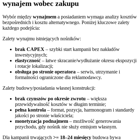
wynajem wobec zakupu
Wybór między
wynajmem
a posiadaniem wymaga analizy kosztów
bezpośrednich i kosztu alternatywnego. Poniżej kluczowe zalety
każdego podejścia:
Zalety wynajmu istniejących nośników:
brak CAPEX
– szybki start kampanii bez nakładów
inwestycyjnych;
elastyczność
– łatwe skracanie/wydłużanie okresu ekspozycji
i rotacje lokalizacji;
obsługa po stronie operatora
– serwis, utrzymanie i
formalności ograniczone dla reklamodawcy.
Zalety budowy/posiadania własnej konstrukcji:
brak czynszów po okresie zwrotu
– większa
przewidywalność kosztów w długim terminie;
pełna kontrola
– format, pozycja, harmonogram i standardy
jakości po stronie właściciela;
monetyzacja podnajmem
– możliwość generowania
przychodu, gdy nośnik nie służy emisjom własnym.
Dla kampanii trwających
>= 18–24 miesięcy
budowa bywa