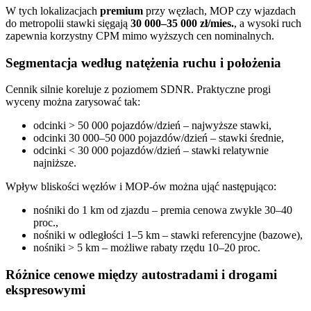
W tych lokalizacjach
premium
przy węzłach, MOP czy wjazdach
do metropolii stawki sięgają
30 000–35 000 zł/mies.
, a wysoki ruch
zapewnia korzystny CPM mimo wyższych cen nominalnych.
Segmentacja według natężenia ruchu i położenia
Cennik silnie koreluje z poziomem SDNR. Praktyczne progi
wyceny można zarysować tak:
odcinki > 50 000 pojazdów/dzień – najwyższe stawki,
odcinki 30 000–50 000 pojazdów/dzień – stawki średnie,
odcinki < 30 000 pojazdów/dzień – stawki relatywnie
najniższe.
Wpływ bliskości węzłów i MOP-ów można ująć następująco:
nośniki do 1 km od zjazdu – premia cenowa zwykle 30–40
proc.,
nośniki w odległości 1–5 km – stawki referencyjne (bazowe),
nośniki > 5 km – możliwe rabaty rzędu 10–20 proc.
Różnice cenowe między autostradami i drogami
ekspresowymi