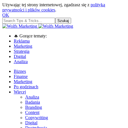
Używając tej strony internetowej, zgadzasz się z
polityką
prywatności i plików cookies
.
OK
🔥 Gorące tematy:
Reklama
Marketing
Strategia
Digital
Analiza
Biznes
Finanse
Marketing
Po godzinach
Więcej
Analiza
Badania
Branding
Content
Copywriting
Digital
Dystrybucja