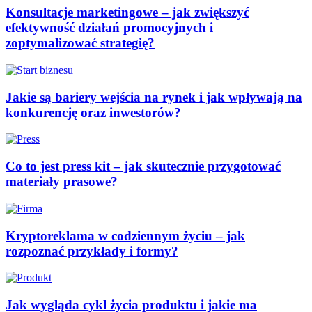
Konsultacje marketingowe – jak zwiększyć
efektywność działań promocyjnych i
zoptymalizować strategię?
Jakie są bariery wejścia na rynek i jak wpływają na
konkurencję oraz inwestorów?
Co to jest press kit – jak skutecznie przygotować
materiały prasowe?
Kryptoreklama w codziennym życiu – jak
rozpoznać przykłady i formy?
Jak wygląda cykl życia produktu i jakie ma