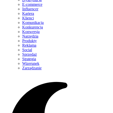
E-commerce
Influencer
Kariera
Klienci
Komunikacja
Konkurencja
Konwersja
Narzędzia
Produkty
Reklama
Social
Sprzedaż
Strategia
Wizerunek
Zarządzanie