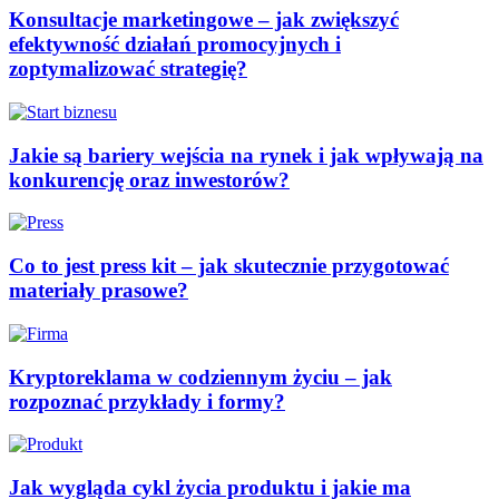
Konsultacje marketingowe – jak zwiększyć
efektywność działań promocyjnych i
zoptymalizować strategię?
Jakie są bariery wejścia na rynek i jak wpływają na
konkurencję oraz inwestorów?
Co to jest press kit – jak skutecznie przygotować
materiały prasowe?
Kryptoreklama w codziennym życiu – jak
rozpoznać przykłady i formy?
Jak wygląda cykl życia produktu i jakie ma