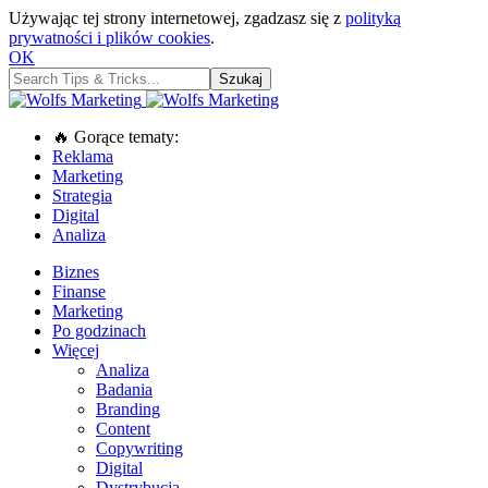
Używając tej strony internetowej, zgadzasz się z
polityką
prywatności i plików cookies
.
OK
🔥 Gorące tematy:
Reklama
Marketing
Strategia
Digital
Analiza
Biznes
Finanse
Marketing
Po godzinach
Więcej
Analiza
Badania
Branding
Content
Copywriting
Digital
Dystrybucja