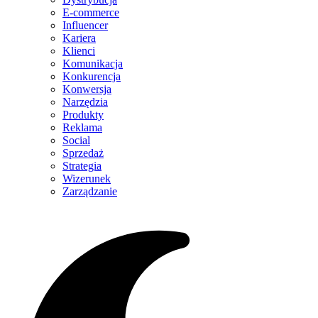
E-commerce
Influencer
Kariera
Klienci
Komunikacja
Konkurencja
Konwersja
Narzędzia
Produkty
Reklama
Social
Sprzedaż
Strategia
Wizerunek
Zarządzanie