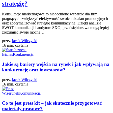
strategię?
Konsultacje marketingowe to nieocenione wsparcie dla firm
pragnących zwiększyć efektywność swoich działań promocyjnych
oraz zoptymalizować strategię komunikacyjną. Dzięki analizie
SWOT komunikacji i audytom SXO, przedsiębiorstwa mogą lepiej
zrozumieć swoje mocne…
przez
Jacek Wilczycki
16 min. czytania
Biznes
Konkurencja
Jakie są bariery wejścia na rynek i jak wpływają na
konkurencję oraz inwestorów?
przez
Jacek Wilczycki
16 min. czytania
Wizerunek
Komunikacja
Co to jest press kit – jak skutecznie przygotować
materiały prasowe?