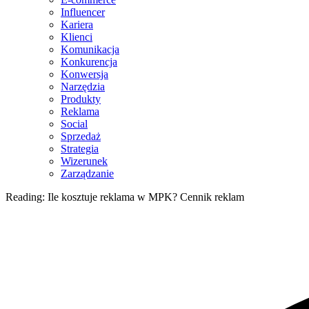
Influencer
Kariera
Klienci
Komunikacja
Konkurencja
Konwersja
Narzędzia
Produkty
Reklama
Social
Sprzedaż
Strategia
Wizerunek
Zarządzanie
Reading:
Ile kosztuje reklama w MPK? Cennik reklam