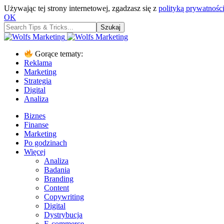
Używając tej strony internetowej, zgadzasz się z
polityką prywatności
OK
Gorące tematy:
Reklama
Marketing
Strategia
Digital
Analiza
Biznes
Finanse
Marketing
Po godzinach
Więcej
Analiza
Badania
Branding
Content
Copywriting
Digital
Dystrybucja
E-commerce