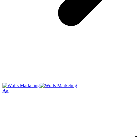
Font
Aa
Resizer