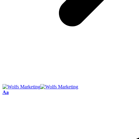
Font
Aa
Resizer