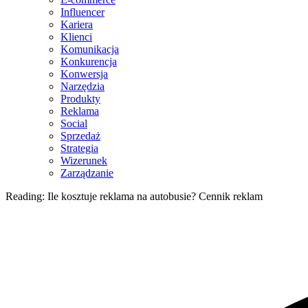
Influencer
Kariera
Klienci
Komunikacja
Konkurencja
Konwersja
Narzędzia
Produkty
Reklama
Social
Sprzedaż
Strategia
Wizerunek
Zarządzanie
Reading:
Ile kosztuje reklama na autobusie? Cennik reklam