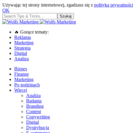
Używając tej strony internetowej, zgadzasz się z
polityką prywatności
OK
🔥 Gorące tematy:
Reklama
Marketing
Strategia
Digital
Analiza
Biznes
Finanse
Marketing
Po godzinach
Więcej
Analiza
Badania
Branding
Content
Copywriting
Digital
Dystrybucja
E-commerce