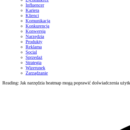
Influencer
Kariera
Klienci
Komunikacja
Konkurencja
Konwersja
Narzędzia
Produkty
Reklama
Social
Sprzedaż
Strategia
Wizerunek
Zarządzanie
Reading:
Jak narzędzia heatmap mogą poprawić doświadczenia uży