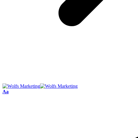
Font
Aa
Resizer