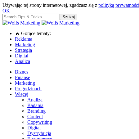
Używając tej strony internetowej, zgadzasz się z
polityką prywatności
OK
🔥 Gorące tematy:
Reklama
Marketing
Strategia
Digital
Analiza
Biznes
Finanse
Marketing
Po godzinach
Więcej
Analiza
Badania
Branding
Content
Copywriting
Digital
Dystrybucja
E-commerce