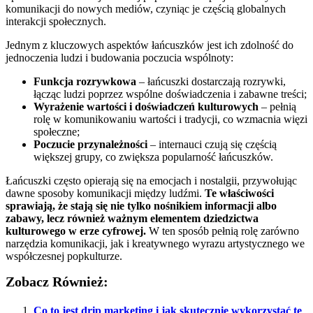
komunikacji do nowych mediów, czyniąc je częścią globalnych
interakcji społecznych.
Jednym z kluczowych aspektów łańcuszków jest ich zdolność do
jednoczenia ludzi i budowania poczucia wspólnoty:
Funkcja rozrywkowa
– łańcuszki dostarczają rozrywki,
łącząc ludzi poprzez wspólne doświadczenia i zabawne treści;
Wyrażenie wartości i doświadczeń kulturowych
– pełnią
rolę w komunikowaniu wartości i tradycji, co wzmacnia więzi
społeczne;
Poczucie przynależności
– internauci czują się częścią
większej grupy, co zwiększa popularność łańcuszków.
Łańcuszki często opierają się na emocjach i nostalgii, przywołując
dawne sposoby komunikacji między ludźmi.
Te właściwości
sprawiają, że stają się nie tylko nośnikiem informacji albo
zabawy, lecz również ważnym elementem dziedzictwa
kulturowego w erze cyfrowej.
W ten sposób pełnią rolę zarówno
narzędzia komunikacji, jak i kreatywnego wyrazu artystycznego we
współczesnej popkulturze.
Zobacz Również:
Co to jest drip marketing i jak skutecznie wykorzystać tę