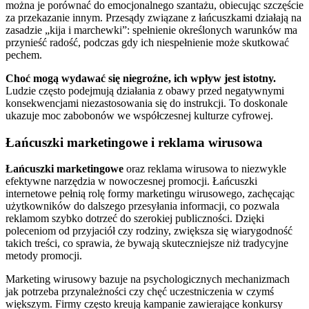
można je porównać do emocjonalnego szantażu, obiecując szczęście
za przekazanie innym. Przesądy związane z łańcuszkami działają na
zasadzie „kija i marchewki”: spełnienie określonych warunków ma
przynieść radość, podczas gdy ich niespełnienie może skutkować
pechem.
Choć mogą wydawać się niegroźne, ich wpływ jest istotny.
Ludzie często podejmują działania z obawy przed negatywnymi
konsekwencjami niezastosowania się do instrukcji. To doskonale
ukazuje moc zabobonów we współczesnej kulturze cyfrowej.
Łańcuszki marketingowe i reklama wirusowa
Łańcuszki marketingowe
oraz reklama wirusowa to niezwykle
efektywne narzędzia w nowoczesnej promocji. Łańcuszki
internetowe pełnią rolę formy marketingu wirusowego, zachęcając
użytkowników do dalszego przesyłania informacji, co pozwala
reklamom szybko dotrzeć do szerokiej publiczności. Dzięki
poleceniom od przyjaciół czy rodziny, zwiększa się wiarygodność
takich treści, co sprawia, że bywają skuteczniejsze niż tradycyjne
metody promocji.
Marketing wirusowy bazuje na psychologicznych mechanizmach
jak potrzeba przynależności czy chęć uczestniczenia w czymś
większym. Firmy często kreują kampanie zawierające konkursy