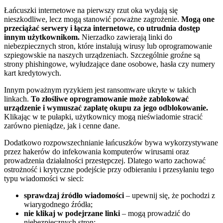
Łańcuszki internetowe na pierwszy rzut oka wydają się
nieszkodliwe, lecz mogą stanowić poważne zagrożenie.
Mogą one
przeciążać serwery i łącza internetowe, co utrudnia dostęp
innym użytkownikom.
Nierzadko zawierają linki do
niebezpiecznych stron, które instalują wirusy lub oprogramowanie
szpiegowskie na naszych urządzeniach. Szczególnie groźne są
strony phishingowe, wyłudzające dane osobowe, hasła czy numery
kart kredytowych.
Innym poważnym ryzykiem jest ransomware ukryte w takich
linkach.
To złośliwe oprogramowanie może zablokować
urządzenie i wymuszać zapłatę okupu za jego odblokowanie.
Klikając w te pułapki, użytkownicy mogą nieświadomie stracić
zarówno pieniądze, jak i cenne dane.
Dodatkowo rozpowszechnianie łańcuszków bywa wykorzystywane
przez hakerów do infekowania komputerów wirusami oraz
prowadzenia działalności przestępczej. Dlatego warto zachować
ostrożność i krytyczne podejście przy odbieraniu i przesyłaniu tego
typu wiadomości w sieci:
sprawdzaj źródło wiadomości
– upewnij się, że pochodzi z
wiarygodnego źródła;
nie klikaj w podejrzane linki
– mogą prowadzić do
niebezpiecznych stron;