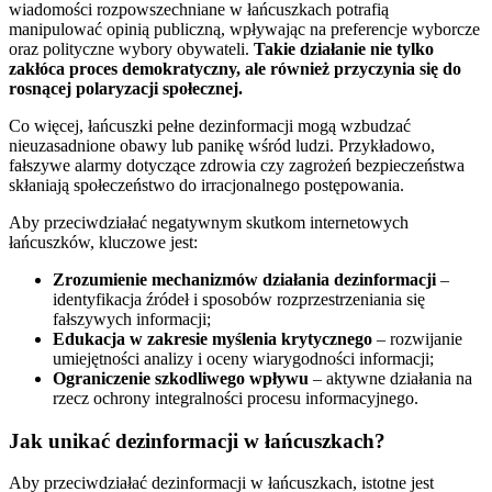
wiadomości rozpowszechniane w łańcuszkach potrafią
manipulować opinią publiczną, wpływając na preferencje wyborcze
oraz polityczne wybory obywateli.
Takie działanie nie tylko
zakłóca proces demokratyczny, ale również przyczynia się do
rosnącej polaryzacji społecznej.
Co więcej, łańcuszki pełne dezinformacji mogą wzbudzać
nieuzasadnione obawy lub panikę wśród ludzi. Przykładowo,
fałszywe alarmy dotyczące zdrowia czy zagrożeń bezpieczeństwa
skłaniają społeczeństwo do irracjonalnego postępowania.
Aby przeciwdziałać negatywnym skutkom internetowych
łańcuszków, kluczowe jest:
Zrozumienie mechanizmów działania dezinformacji
–
identyfikacja źródeł i sposobów rozprzestrzeniania się
fałszywych informacji;
Edukacja w zakresie myślenia krytycznego
– rozwijanie
umiejętności analizy i oceny wiarygodności informacji;
Ograniczenie szkodliwego wpływu
– aktywne działania na
rzecz ochrony integralności procesu informacyjnego.
Jak unikać dezinformacji w łańcuszkach?
Aby przeciwdziałać dezinformacji w łańcuszkach, istotne jest