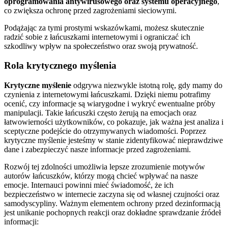
oprogramowania antywirusowego oraz systemu operacyjnego
,
co zwiększa ochronę przed zagrożeniami sieciowymi.
Podążając za tymi prostymi wskazówkami, możesz skutecznie
radzić sobie z łańcuszkami internetowymi i ograniczać ich
szkodliwy wpływ na społeczeństwo oraz swoją prywatność.
Rola krytycznego myślenia
Krytyczne myślenie
odgrywa niezwykle istotną rolę, gdy mamy do
czynienia z internetowymi łańcuszkami. Dzięki niemu potrafimy
ocenić, czy informacje są wiarygodne i wykryć ewentualne próby
manipulacji. Takie łańcuszki często żerują na emocjach oraz
łatwowierności użytkowników, co pokazuje, jak ważna jest analiza i
sceptyczne podejście do otrzymywanych wiadomości. Poprzez
krytyczne myślenie jesteśmy w stanie zidentyfikować nieprawdziwe
dane i zabezpieczyć nasze informacje przed zagrożeniami.
Rozwój tej zdolności umożliwia lepsze zrozumienie motywów
autorów łańcuszków, którzy mogą chcieć wpływać na nasze
emocje. Internauci powinni mieć świadomość, że ich
bezpieczeństwo w internecie zaczyna się od własnej czujności oraz
samodyscypliny. Ważnym elementem ochrony przed dezinformacją
jest unikanie pochopnych reakcji oraz dokładne sprawdzanie źródeł
informacji: