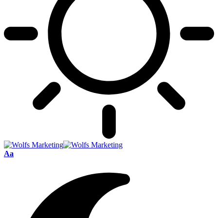
Font
Aa
Resizer