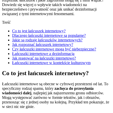
rozpoznać łańcuszek i jakie zagrożenia mogą się z nimi wiązać?
Dowiedz się więcej o wpływie takich wiadomości na
bezpieczeństwo i prywatność oraz jak unikać dezinformacji
związanej z tymi internetowymi fenomenami.
Treść
Co to jest łańcuszek internetowy?
Dlaczego łańcuszki internetowe są popularne?
Jakie są rodzaje łańcuszków internetowych?
Jak rozpoznać łańcuszek internetowy?
Czy łańcuszki internetowe mogą być niebezpieczne?
Łańcuszki internetowe a dezinformacja
Jak reagować na łańcuszki internetowe?
Łańcuszki internetowe w kontekście kulturowym
Co to jest łańcuszek internetowy?
Łańcuszki internetowe są obecne w cyfrowej przestrzeni od lat. To
specyficzny rodzaj spamu, który
zachęca do przesyłania
wiadomości dalej
, najlepiej jak najszerszemu gronu odbiorców.
Mogą występować zarówno w formie tekstów, jak i obrazów,
przenosząc się z jednej osoby na kolejną. Przykład ten pokazuje, że
w sieci nic nie ginie.