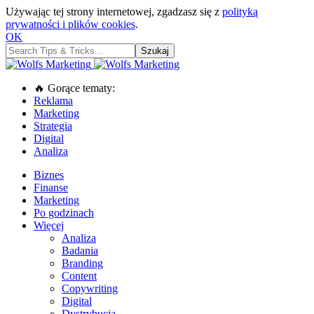
Używając tej strony internetowej, zgadzasz się z
polityką
prywatności i plików cookies
.
OK
🔥 Gorące tematy:
Reklama
Marketing
Strategia
Digital
Analiza
Biznes
Finanse
Marketing
Po godzinach
Więcej
Analiza
Badania
Branding
Content
Copywriting
Digital
Dystrybucja