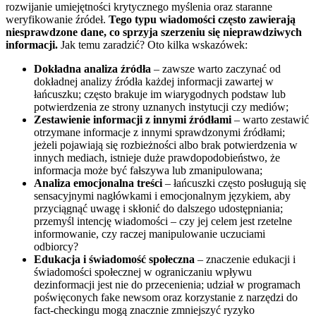
rozwijanie umiejętności krytycznego myślenia oraz staranne
weryfikowanie źródeł.
Tego typu wiadomości często zawierają
niesprawdzone dane, co sprzyja szerzeniu się nieprawdziwych
informacji.
Jak temu zaradzić? Oto kilka wskazówek:
Dokładna analiza źródła
– zawsze warto zaczynać od
dokładnej analizy źródła każdej informacji zawartej w
łańcuszku; często brakuje im wiarygodnych podstaw lub
potwierdzenia ze strony uznanych instytucji czy mediów;
Zestawienie informacji z innymi źródłami
– warto zestawić
otrzymane informacje z innymi sprawdzonymi źródłami;
jeżeli pojawiają się rozbieżności albo brak potwierdzenia w
innych mediach, istnieje duże prawdopodobieństwo, że
informacja może być fałszywa lub zmanipulowana;
Analiza emocjonalna treści
– łańcuszki często posługują się
sensacyjnymi nagłówkami i emocjonalnym językiem, aby
przyciągnąć uwagę i skłonić do dalszego udostępniania;
przemyśl intencję wiadomości – czy jej celem jest rzetelne
informowanie, czy raczej manipulowanie uczuciami
odbiorcy?
Edukacja i świadomość społeczna
– znaczenie edukacji i
świadomości społecznej w ograniczaniu wpływu
dezinformacji jest nie do przecenienia; udział w programach
poświęconych fake newsom oraz korzystanie z narzędzi do
fact-checkingu mogą znacznie zmniejszyć ryzyko