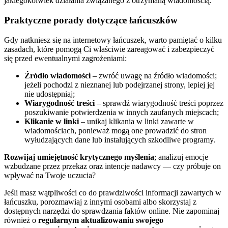
jakiegokolwiek działania związanego z otrzymaną wiadomością.
Praktyczne porady dotyczące łańcuszków
Gdy natkniesz się na internetowy łańcuszek, warto pamiętać o kilku
zasadach, które pomogą Ci właściwie zareagować i zabezpieczyć
się przed ewentualnymi zagrożeniami:
Źródło wiadomości
– zwróć uwagę na źródło wiadomości;
jeżeli pochodzi z nieznanej lub podejrzanej strony, lepiej jej
nie udostępniaj;
Wiarygodność treści
– sprawdź wiarygodność treści poprzez
poszukiwanie potwierdzenia w innych zaufanych miejscach;
Klikanie w linki
– unikaj klikania w linki zawarte w
wiadomościach, ponieważ mogą one prowadzić do stron
wyłudzających dane lub instalujących szkodliwe programy.
Rozwijaj umiejętność krytycznego myślenia
; analizuj emocje
wzbudzane przez przekaz oraz intencje nadawcy — czy próbuje on
wpływać na Twoje uczucia?
Jeśli masz wątpliwości co do prawdziwości informacji zawartych w
łańcuszku, porozmawiaj z innymi osobami albo skorzystaj z
dostępnych narzędzi do sprawdzania faktów online. Nie zapominaj
również o
regularnym aktualizowaniu swojego