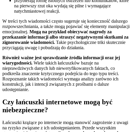
przybierają formę istotnych ostrzeżeń lub komunikatów, które
na pierwszy rzut oka wydają się pilne i wymagające
natychmiastowej reakcji.
W treści tych wiadomości często sugeruje się konieczność dalszego
rozpowszechniania, a także mogą pojawiać się elementy manipulacji
emocjonalnej.
Mogą na przykład obiecywać nagrody za
przekazanie informacji albo straszyć negatywnymi skutkami za
zignorowanie wiadomości.
Takie psychologiczne triki skutecznie
przyciągają uwagę i pobudzają do działania.
Również ważne jest sprawdzanie źródła informacji oraz jej
wiarygodności.
Wiele takich łańcuszków bazuje na
nieprawdziwych danych lub nieweryfikowanych faktach, co
podkreśla znaczenie krytycznego podejścia do tego typu treści.
Rozpoznanie takich wiadomości wymaga analizy zarówno ich
konstrukcji, jak i intencji związanych z prośbami o dalsze
udostępnianie.
Czy łańcuszki internetowe mogą być
niebezpieczne?
Łańcuszki krążące po internecie mogą stanowić zagrożenie z uwagi
na ryzyko związane z ich udostępnianiem. Przede wszystkim