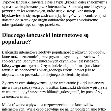
Typowe łańcuszki zawierają hasła typu „Prześlij dalej znajomym” i
są masowo kopiowane przez internautów. Stanowią one klasyczny
przykład treści wirusowych, które dzięki swojej konstrukcji
błyskawicznie się rozprzestrzeniają
. Ich głównym zamiarem jest
dotarcie do szerokiego kręgu odbiorców poprzez wielokrotne
udostępnianie tego samego przekazu.
Dlaczego łańcuszki internetowe są
popularne?
Łańcuszki internetowe zdobyły popularność z różnych powodów,
które można zrozumieć przez pryzmat psychologii i zachowań
społecznych. Jednym z kluczowych czynników jest
syndrom
fałszywego autorytetu
. Często ludzie ufają informacjom, które
wydają się pochodzić z wiarygodnego źródła, nawet jeśli to
nieprawda, co prowadzi do chętnego dzielenia się nimi.
Żyjemy w erze
slaktywizmu
, gdzie wspieranie jakiejś inicjatywy
nie wymaga rzeczywistego wysiłku. Łańcuszki idealnie wpisują się
w ten trend, gdyż wystarczy kliknąć „udostępnij”, by poczuć się
zaangażowanym.
Moda również wpływa na rozpowszechnienie łańcuszków
internetowych. Wiele osób decyduje się na ich udostępnianie tylko