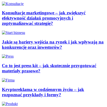
Konsultacje marketingowe – jak zwiększyć
efektywność działań promocyjnych i
zoptymalizować strategię?
Jakie są bariery wejścia na rynek i jak wpływają na
konkurencję oraz inwestorów?
Co to jest press kit – jak skutecznie przygotować
materiały prasowe?
Kryptoreklama w codziennym życiu – jak
rozpoznać przykłady i formy?