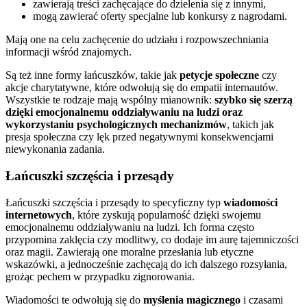
zawierają treści zachęcające do dzielenia się z innymi,
mogą zawierać oferty specjalne lub konkursy z nagrodami.
Mają one na celu zachęcenie do udziału i rozpowszechniania
informacji wśród znajomych.
Są też inne formy łańcuszków, takie jak
petycje społeczne
czy
akcje charytatywne, które odwołują się do empatii internautów.
Wszystkie te rodzaje mają wspólny mianownik:
szybko się szerzą
dzięki emocjonalnemu oddziaływaniu na ludzi oraz
wykorzystaniu psychologicznych mechanizmów
, takich jak
presja społeczna czy lęk przed negatywnymi konsekwencjami
niewykonania zadania.
Łańcuszki szczęścia i przesądy
Łańcuszki szczęścia i przesądy to specyficzny typ
wiadomości
internetowych
, które zyskują popularność dzięki swojemu
emocjonalnemu oddziaływaniu na ludzi. Ich forma często
przypomina zaklęcia czy modlitwy, co dodaje im aurę tajemniczości
oraz magii. Zawierają one moralne przesłania lub etyczne
wskazówki, a jednocześnie zachęcają do ich dalszego rozsyłania,
grożąc pechem w przypadku zignorowania.
Wiadomości te odwołują się do
myślenia magicznego
i czasami