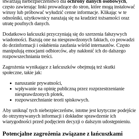
stwarzają niebezpieczeństwo dla
ochrony danych osobowych
,
często zawierając linki prowadzące do stron, które mogą instalować
wirusy lub próbować wyłudzić cenne informacje. Klikając w te
odnośniki, użytkownicy narażają się na kradzież tożsamości oraz
utratę poufnych danych.
Dodatkowo łańcuszki przyczyniają się do szerzenia fałszywych
wiadomości. Bazują one na niesprawdzonych faktach, co prowadzi
do dezinformacji i osłabienia zaufania wśród internautów. Często
manipulują emocjami odbiorców, aby nakłonić ich do dalszego
rozpowszechniania treści.
Zagrożenia wynikające z łańcuszków obejmują też skutki
społeczne, takie jak:
naruszanie prywatności,
wpływanie na opinię publiczną przez rozprzestrzenianie
niesprawdzonych plotek,
rozpowszechnianie teorii spiskowych.
Aby uniknąć tych niebezpieczeństw, istotne jest krytyczne podejście
do otrzymywanych informacji i dokładne sprawdzenie ich
wiarygodności przed podjęciem decyzji o dalszym udostępnieniu.
Potencjalne zagrożenia związane z łańcuszkami