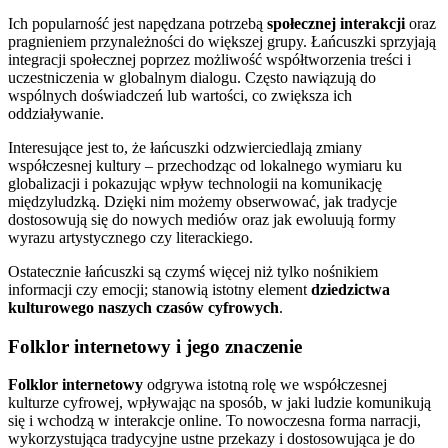
Ich popularność jest napędzana potrzebą
społecznej interakcji
oraz
pragnieniem przynależności do większej grupy. Łańcuszki sprzyjają
integracji społecznej poprzez możliwość współtworzenia treści i
uczestniczenia w globalnym dialogu. Często nawiązują do
wspólnych doświadczeń lub wartości, co zwiększa ich
oddziaływanie.
Interesujące jest to, że łańcuszki odzwierciedlają zmiany
współczesnej kultury – przechodząc od lokalnego wymiaru ku
globalizacji i pokazując wpływ technologii na komunikację
międzyludzką. Dzięki nim możemy obserwować, jak tradycje
dostosowują się do nowych mediów oraz jak ewoluują formy
wyrazu artystycznego czy literackiego.
Ostatecznie łańcuszki są czymś więcej niż tylko nośnikiem
informacji czy emocji; stanowią istotny element
dziedzictwa
kulturowego naszych czasów cyfrowych
.
Folklor internetowy i jego znaczenie
Folklor internetowy
odgrywa istotną rolę we współczesnej
kulturze cyfrowej, wpływając na sposób, w jaki ludzie komunikują
się i wchodzą w interakcje online. To nowoczesna forma narracji,
wykorzystująca tradycyjne ustne przekazy i dostosowująca je do