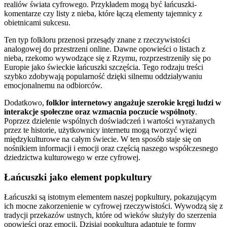
realiów świata cyfrowego. Przykładem mogą być łańcuszki-
komentarze czy listy z nieba, które łączą elementy tajemnicy z
obietnicami sukcesu.
Ten typ folkloru przenosi przesądy znane z rzeczywistości
analogowej do przestrzeni online. Dawne opowieści o listach z
nieba, rzekomo wywodzące się z Rzymu, rozprzestrzeniły się po
Europie jako świeckie łańcuszki szczęścia. Tego rodzaju treści
szybko zdobywają popularność dzięki silnemu oddziaływaniu
emocjonalnemu na odbiorców.
Dodatkowo,
folklor internetowy angażuje szerokie kręgi ludzi w
interakcje społeczne oraz wzmacnia poczucie wspólnoty
.
Poprzez dzielenie wspólnych doświadczeń i wartości wyrażanych
przez te historie, użytkownicy internetu mogą tworzyć więzi
międzykulturowe na całym świecie. W ten sposób staje się on
nośnikiem informacji i emocji oraz częścią naszego współczesnego
dziedzictwa kulturowego w erze cyfrowej.
Łańcuszki jako element popkultury
Łańcuszki są istotnym elementem naszej popkultury, pokazującym
ich mocne zakorzenienie w cyfrowej rzeczywistości. Wywodzą się z
tradycji przekazów ustnych, które od wieków służyły do szerzenia
opowieści oraz emocji. Dzisiaj popkultura adaptuje te formy