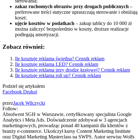
sterowania;
zakaz ruchomych obrazów przy drogach publicznych
–
preferowane treści statyczne upraszczają sterowanie i obniżają
koszt;
ujęcie kosztów w podatkach
– zakup tablicy do 10 000 zł
można zaliczyć bezpośrednio w koszty, droższe realizacje
podlegają amortyzacji.
Zobacz również:
Ile kosztuje reklama świetlna? Cennik reklam
Ile kosztuje reklama LED? Cennik reklam
Ile kosztuje reklama przy drodze krajowej? Cennik reklam
Ile kosztuje reklama roll up? Cennik reklam
Podziel się artykułem
Facebook
Drukuj
przez
Jacek Wilczycki
Follow:
Absolwent SGH w Warszawie, certyfikowany specjalista Google
Analytics i Meta Ads. Doświadczenie zdobywał w 3 agencjach
marketingowych, prowadząc ponad 40 kampanii dla klientów z
branży e-commerce. Ukończył kursy Content Marketing Institute
oraz Digital Marketing Masterclass na SWPS. Autor serwisu Wolfs