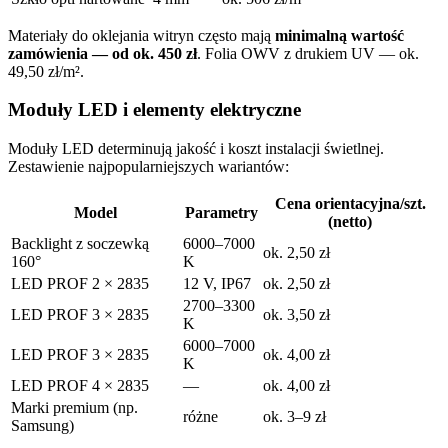
Materiały do oklejania witryn często mają
minimalną wartość
zamówienia — od ok. 450 zł
. Folia OWV z drukiem UV — ok.
49,50 zł/m².
Moduły LED i elementy elektryczne
Moduły LED determinują jakość i koszt instalacji świetlnej.
Zestawienie najpopularniejszych wariantów:
Cena orientacyjna/szt.
Model
Parametry
(netto)
Backlight z soczewką
6000–7000
ok. 2,50 zł
160°
K
LED PROF 2 × 2835
12 V, IP67
ok. 2,50 zł
2700–3300
LED PROF 3 × 2835
ok. 3,50 zł
K
6000–7000
LED PROF 3 × 2835
ok. 4,00 zł
K
LED PROF 4 × 2835
—
ok. 4,00 zł
Marki premium (np.
różne
ok. 3–9 zł
Samsung)