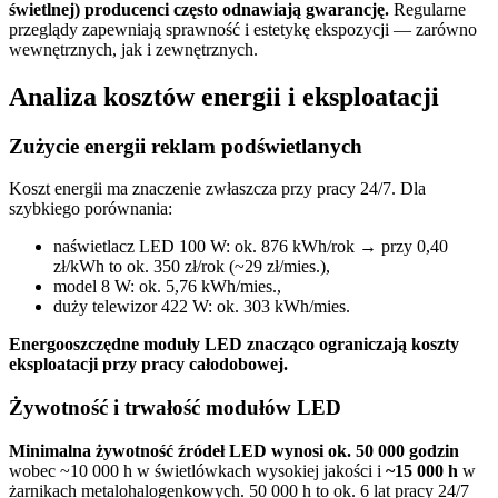
świetlnej) producenci często odnawiają gwarancję.
Regularne
przeglądy zapewniają sprawność i estetykę ekspozycji — zarówno
wewnętrznych, jak i zewnętrznych.
Analiza kosztów energii i eksploatacji
Zużycie energii reklam podświetlanych
Koszt energii ma znaczenie zwłaszcza przy pracy 24/7. Dla
szybkiego porównania:
naświetlacz LED 100 W: ok. 876 kWh/rok → przy 0,40
zł/kWh to ok. 350 zł/rok (~29 zł/mies.),
model 8 W: ok. 5,76 kWh/mies.,
duży telewizor 422 W: ok. 303 kWh/mies.
Energooszczędne moduły LED znacząco ograniczają koszty
eksploatacji przy pracy całodobowej.
Żywotność i trwałość modułów LED
Minimalna żywotność źródeł LED wynosi ok. 50 000 godzin
wobec ~10 000 h w świetlówkach wysokiej jakości i
~15 000 h
w
żarnikach metalohalogenkowych. 50 000 h to ok. 6 lat pracy 24/7