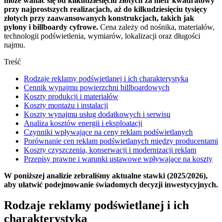
może wahać się od kilkudziesięciu złotych za metr kwadratowy
przy najprostszych realizacjach, aż do kilkudziesięciu tysięcy
złotych przy zaawansowanych konstrukcjach, takich jak
pylony i billboardy cyfrowe.
Cena zależy od nośnika, materiałów,
technologii podświetlenia, wymiarów, lokalizacji oraz długości
najmu.
Treść
Rodzaje reklamy podświetlanej i ich charakterystyka
Cennik wynajmu powierzchni billboardowych
Koszty produkcji i materiałów
Koszty montażu i instalacji
Koszty wynajmu usług dodatkowych i serwisu
Analiza kosztów energii i eksploatacji
Czynniki wpływające na ceny reklam podświetlanych
Porównanie cen reklam podświetlanych między producentami
Koszty czyszczenia, konserwacji i modernizacji reklam
Przepisy prawne i warunki ustawowe wpływające na koszty
W poniższej analizie zebraliśmy aktualne stawki (2025/2026),
aby ułatwić podejmowanie świadomych decyzji inwestycyjnych.
Rodzaje reklamy podświetlanej i ich
charakterystyka