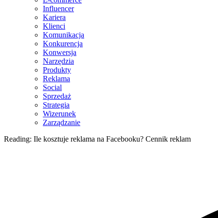
Influencer
Kariera
Klienci
Komunikacja
Konkurencja
Konwersja
Narzędzia
Produkty
Reklama
Social
Sprzedaż
Strategia
Wizerunek
Zarządzanie
Reading:
Ile kosztuje reklama na Facebooku? Cennik reklam