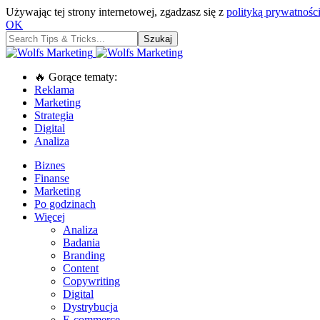
Używając tej strony internetowej, zgadzasz się z
polityką prywatności
OK
🔥 Gorące tematy:
Reklama
Marketing
Strategia
Digital
Analiza
Biznes
Finanse
Marketing
Po godzinach
Więcej
Analiza
Badania
Branding
Content
Copywriting
Digital
Dystrybucja
E-commerce