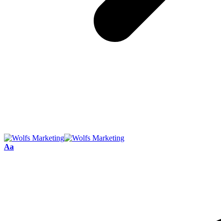
Font
Aa
Resizer