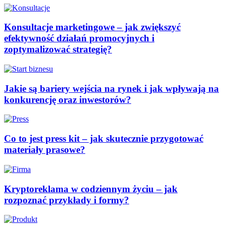
Konsultacje marketingowe – jak zwiększyć
efektywność działań promocyjnych i
zoptymalizować strategię?
Jakie są bariery wejścia na rynek i jak wpływają na
konkurencję oraz inwestorów?
Co to jest press kit – jak skutecznie przygotować
materiały prasowe?
Kryptoreklama w codziennym życiu – jak
rozpoznać przykłady i formy?