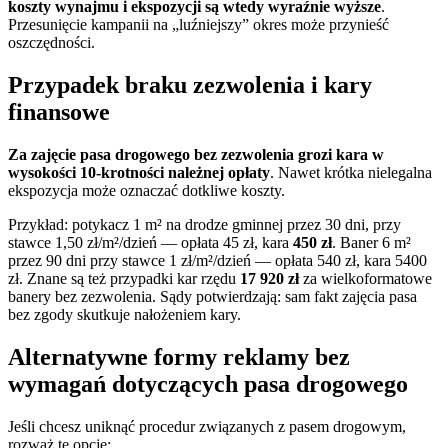
koszty wynajmu i ekspozycji są wtedy wyraźnie wyższe
.
Przesunięcie kampanii na „luźniejszy” okres może przynieść
oszczędności.
Przypadek braku zezwolenia i kary
finansowe
Za zajęcie pasa drogowego bez zezwolenia grozi kara w
wysokości 10-krotności należnej opłaty
. Nawet krótka nielegalna
ekspozycja może oznaczać dotkliwe koszty.
Przykład: potykacz 1 m² na drodze gminnej przez 30 dni, przy
stawce 1,50 zł/m²/dzień — opłata 45 zł, kara
450 zł
. Baner 6 m²
przez 90 dni przy stawce 1 zł/m²/dzień — opłata 540 zł, kara 5400
zł. Znane są też przypadki kar rzędu
17 920 zł
za wielkoformatowe
banery bez zezwolenia. Sądy potwierdzają: sam fakt zajęcia pasa
bez zgody skutkuje nałożeniem kary.
Alternatywne formy reklamy bez
wymagań dotyczących pasa drogowego
Jeśli chcesz uniknąć procedur związanych z pasem drogowym,
rozważ te opcje: