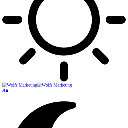
Font
Aa
Resizer