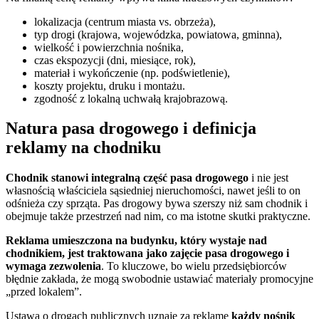
lokalizacja (centrum miasta vs. obrzeża),
typ drogi (krajowa, wojewódzka, powiatowa, gminna),
wielkość i powierzchnia nośnika,
czas ekspozycji (dni, miesiące, rok),
materiał i wykończenie (np. podświetlenie),
koszty projektu, druku i montażu.
zgodność z lokalną uchwałą krajobrazową.
Natura pasa drogowego i definicja
reklamy na chodniku
Chodnik stanowi integralną część pasa drogowego
i nie jest
własnością właściciela sąsiedniej nieruchomości, nawet jeśli to on
odśnieża czy sprząta. Pas drogowy bywa szerszy niż sam chodnik i
obejmuje także przestrzeń nad nim, co ma istotne skutki praktyczne.
Reklama umieszczona na budynku, który wystaje nad
chodnikiem, jest traktowana jako zajęcie pasa drogowego i
wymaga zezwolenia
. To kluczowe, bo wielu przedsiębiorców
błędnie zakłada, że mogą swobodnie ustawiać materiały promocyjne
„przed lokalem”.
Ustawa o drogach publicznych uznaje za reklamę
każdy nośnik