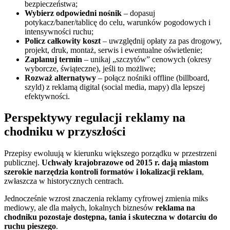
bezpieczeństwa;
Wybierz odpowiedni nośnik
– dopasuj
potykacz/baner/tablicę do celu, warunków pogodowych i
intensywności ruchu;
Policz całkowity koszt
– uwzględnij opłaty za pas drogowy,
projekt, druk, montaż, serwis i ewentualne oświetlenie;
Zaplanuj termin
– unikaj „szczytów” cenowych (okresy
wyborcze, świąteczne), jeśli to możliwe;
Rozważ alternatywy
– połącz nośniki offline (billboard,
szyld) z reklamą digital (social media, mapy) dla lepszej
efektywności.
Perspektywy regulacji reklamy na
chodniku w przyszłości
Przepisy ewoluują w kierunku większego porządku w przestrzeni
publicznej.
Uchwały krajobrazowe od 2015 r. dają miastom
szerokie narzędzia kontroli formatów i lokalizacji reklam
,
zwłaszcza w historycznych centrach.
Jednocześnie wzrost znaczenia reklamy cyfrowej zmienia miks
mediowy, ale dla małych, lokalnych biznesów
reklama na
chodniku pozostaje dostępna, tania i skuteczna w dotarciu do
ruchu pieszego
.