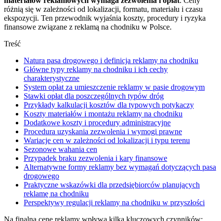
materiałów reklamowych wymaga zezwolenia i opłat
. Ceny
różnią się w zależności od lokalizacji, formatu, materiału i czasu
ekspozycji. Ten przewodnik wyjaśnia koszty, procedury i ryzyka
finansowe związane z reklamą na chodniku w Polsce.
Treść
Natura pasa drogowego i definicja reklamy na chodniku
Główne typy reklamy na chodniku i ich cechy
charakterystyczne
System opłat za umieszczenie reklamy w pasie drogowym
Stawki opłat dla poszczególnych typów dróg
Przykłady kalkulacji kosztów dla typowych potykaczy
Koszty materiałów i montażu reklamy na chodniku
Dodatkowe koszty i procedury administracyjne
Procedura uzyskania zezwolenia i wymogi prawne
Wariacje cen w zależności od lokalizacji i typu terenu
Sezonowe wahania cen
Przypadek braku zezwolenia i kary finansowe
Alternatywne formy reklamy bez wymagań dotyczących pasa
drogowego
Praktyczne wskazówki dla przedsiębiorców planujących
reklamę na chodniku
Perspektywy regulacji reklamy na chodniku w przyszłości
Na finalną cenę reklamy wpływa kilka kluczowych czynników: