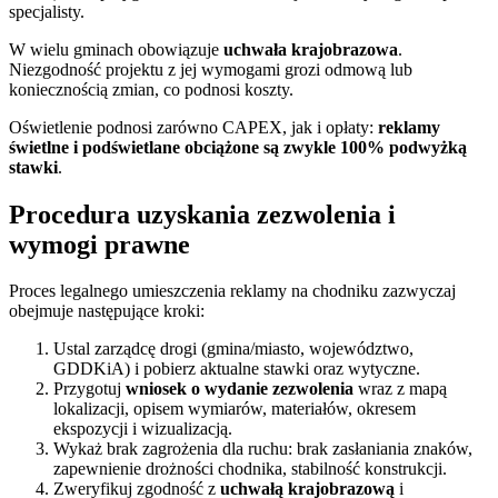
specjalisty.
W wielu gminach obowiązuje
uchwała krajobrazowa
.
Niezgodność projektu z jej wymogami grozi odmową lub
koniecznością zmian, co podnosi koszty.
Oświetlenie podnosi zarówno CAPEX, jak i opłaty:
reklamy
świetlne i podświetlane obciążone są zwykle 100% podwyżką
stawki
.
Procedura uzyskania zezwolenia i
wymogi prawne
Proces legalnego umieszczenia reklamy na chodniku zazwyczaj
obejmuje następujące kroki:
Ustal zarządcę drogi (gmina/miasto, województwo,
GDDKiA) i pobierz aktualne stawki oraz wytyczne.
Przygotuj
wniosek o wydanie zezwolenia
wraz z mapą
lokalizacji, opisem wymiarów, materiałów, okresem
ekspozycji i wizualizacją.
Wykaż brak zagrożenia dla ruchu: brak zasłaniania znaków,
zapewnienie drożności chodnika, stabilność konstrukcji.
Zweryfikuj zgodność z
uchwałą krajobrazową
i