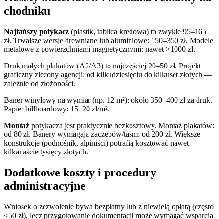
chodniku
Najtańszy potykacz
(plastik, tablica kredowa) to zwykle 95–165
zł. Trwalsze wersje drewniane lub aluminiowe: 150–350 zł. Modele
metalowe z powierzchniami magnetycznymi: nawet >1000 zł.
Druk małych plakatów (A2/A3) to najczęściej 20–50 zł. Projekt
graficzny zlecony agencji: od kilkudziesięciu do kilkuset złotych —
zależnie od złożoności.
Baner winylowy na wymiar (np. 12 m²): około 350–400 zł za druk.
Papier billboardowy: 15–20 zł/m².
Montaż
potykacza jest praktycznie bezkosztowy. Montaż plakatów:
od 80 zł. Banery wymagają zaczepów/taśm: od 200 zł. Większe
konstrukcje (podnośnik, alpiniści) potrafią kosztować nawet
kilkanaście tysięcy złotych.
Dodatkowe koszty i procedury
administracyjne
Wniosek o zezwolenie bywa bezpłatny lub z niewielą opłatą (często
<50 zł), lecz przygotowanie dokumentacji może wymagać wsparcia