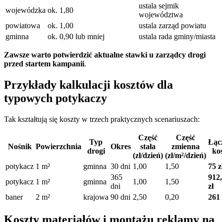
ustala sejmik
wojewódzka
ok. 1,80
województwa
powiatowa
ok. 1,00
ustala zarząd powiatu
gminna
ok. 0,90 lub mniej
ustala rada gminy/miasta
Zawsze warto potwierdzić aktualne stawki u zarządcy drogi
przed startem kampanii
.
Przykłady kalkulacji kosztów dla
typowych potykaczy
Tak kształtują się koszty w trzech praktycznych scenariuszach:
Część
Część
Typ
Łąc
Nośnik
Powierzchnia
Okres
stała
zmienna
drogi
ko
(zł/dzień)
(zł/m²/dzień)
potykacz
1 m²
gminna
30 dni
1,00
1,50
75 z
365
912
potykacz
1 m²
gminna
1,00
1,50
dni
zł
baner
2 m²
krajowa
90 dni
2,50
0,20
261 
Koszty materiałów i montażu reklamy na