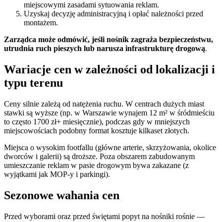
miejscowymi zasadami sytuowania reklam.
Uzyskaj decyzję administracyjną i opłać należności przed
montażem.
Zarządca może odmówić, jeśli nośnik zagraża bezpieczeństwu,
utrudnia ruch pieszych lub narusza infrastrukturę drogową
.
Wariacje cen w zależności od lokalizacji i
typu terenu
Ceny silnie zależą od natężenia ruchu. W centrach dużych miast
stawki są wyższe (np. w Warszawie wynajem 12 m² w śródmieściu
to często 1700 zł+ miesięcznie), podczas gdy w mniejszych
miejscowościach podobny format kosztuje kilkaset złotych.
Miejsca o wysokim footfallu (główne arterie, skrzyżowania, okolice
dworców i galerii) są droższe. Poza obszarem zabudowanym
umieszczanie reklam w pasie drogowym bywa zakazane (z
wyjątkami jak MOP-y i parkingi).
Sezonowe wahania cen
Przed wyborami oraz przed świętami popyt na nośniki rośnie —