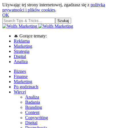
Używając tej strony internetowej, zgadzasz się z
polityką
prywatności i plików cookies
.
OK
🔥 Gorące tematy:
Reklama
Marketing
Strategia
Digital
Analiza
Biznes
Finanse
Marketing
Po godzinach
Więcej
Analiza
Badania
Branding
Content
Copywriting
Digital
Dystrybucja