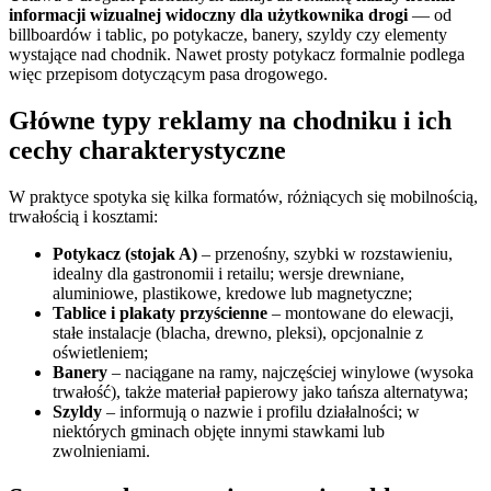
informacji wizualnej widoczny dla użytkownika drogi
— od
billboardów i tablic, po potykacze, banery, szyldy czy elementy
wystające nad chodnik. Nawet prosty potykacz formalnie podlega
więc przepisom dotyczącym pasa drogowego.
Główne typy reklamy na chodniku i ich
cechy charakterystyczne
W praktyce spotyka się kilka formatów, różniących się mobilnością,
trwałością i kosztami:
Potykacz (stojak A)
– przenośny, szybki w rozstawieniu,
idealny dla gastronomii i retailu; wersje drewniane,
aluminiowe, plastikowe, kredowe lub magnetyczne;
Tablice i plakaty przyścienne
– montowane do elewacji,
stałe instalacje (blacha, drewno, pleksi), opcjonalnie z
oświetleniem;
Banery
– naciągane na ramy, najczęściej winylowe (wysoka
trwałość), także materiał papierowy jako tańsza alternatywa;
Szyldy
– informują o nazwie i profilu działalności; w
niektórych gminach objęte innymi stawkami lub
zwolnieniami.