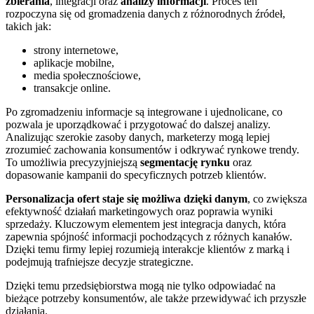
zbierania
, integracji oraz
analizy informacji
. Proces ten
rozpoczyna się od gromadzenia danych z różnorodnych źródeł,
takich jak:
strony internetowe,
aplikacje mobilne,
media społecznościowe,
transakcje online.
Po zgromadzeniu informacje są integrowane i ujednolicane, co
pozwala je uporządkować i przygotować do dalszej analizy.
Analizując szerokie zasoby danych, marketerzy mogą lepiej
zrozumieć zachowania konsumentów i odkrywać rynkowe trendy.
To umożliwia precyzyjniejszą
segmentację rynku
oraz
dopasowanie kampanii do specyficznych potrzeb klientów.
Personalizacja ofert staje się możliwa dzięki danym
, co zwiększa
efektywność działań marketingowych oraz poprawia wyniki
sprzedaży. Kluczowym elementem jest integracja danych, która
zapewnia spójność informacji pochodzących z różnych kanałów.
Dzięki temu firmy lepiej rozumieją interakcje klientów z marką i
podejmują trafniejsze decyzje strategiczne.
Dzięki temu przedsiębiorstwa mogą nie tylko odpowiadać na
bieżące potrzeby konsumentów, ale także przewidywać ich przyszłe
działania.