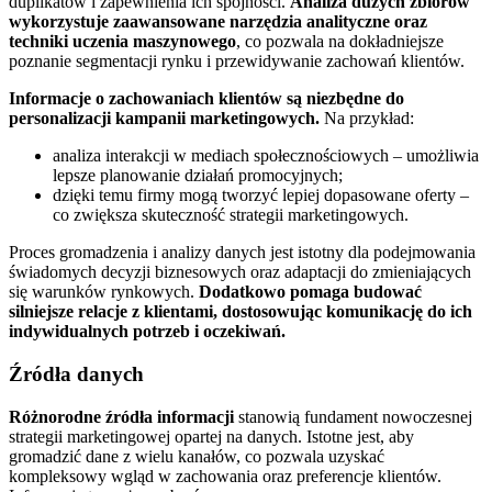
duplikatów i zapewnienia ich spójności.
Analiza dużych zbiorów
wykorzystuje zaawansowane narzędzia analityczne oraz
techniki uczenia maszynowego
, co pozwala na dokładniejsze
poznanie segmentacji rynku i przewidywanie zachowań klientów.
Informacje o zachowaniach klientów są niezbędne do
personalizacji kampanii marketingowych.
Na przykład:
analiza interakcji w mediach społecznościowych – umożliwia
lepsze planowanie działań promocyjnych;
dzięki temu firmy mogą tworzyć lepiej dopasowane oferty –
co zwiększa skuteczność strategii marketingowych.
Proces gromadzenia i analizy danych jest istotny dla podejmowania
świadomych decyzji biznesowych oraz adaptacji do zmieniających
się warunków rynkowych.
Dodatkowo pomaga budować
silniejsze relacje z klientami, dostosowując komunikację do ich
indywidualnych potrzeb i oczekiwań.
Źródła danych
Różnorodne źródła informacji
stanowią fundament nowoczesnej
strategii marketingowej opartej na danych. Istotne jest, aby
gromadzić dane z wielu kanałów, co pozwala uzyskać
kompleksowy wgląd w zachowania oraz preferencje klientów.