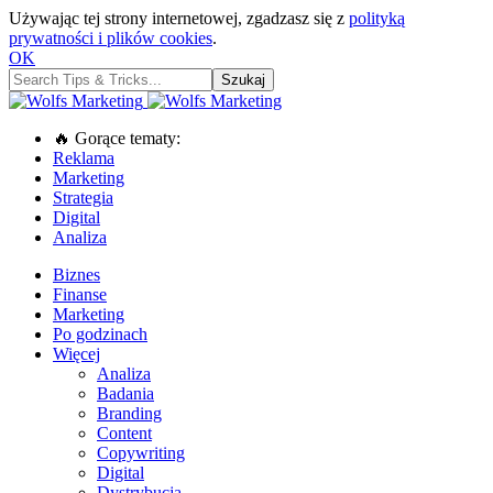
Używając tej strony internetowej, zgadzasz się z
polityką
prywatności i plików cookies
.
OK
🔥 Gorące tematy:
Reklama
Marketing
Strategia
Digital
Analiza
Biznes
Finanse
Marketing
Po godzinach
Więcej
Analiza
Badania
Branding
Content
Copywriting
Digital
Dystrybucja