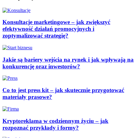
Konsultacje marketingowe – jak zwiększyć
efektywność działań promocyjnych i
zoptymalizować strategię?
Jakie są bariery wejścia na rynek i jak wpływają na
konkurencję oraz inwestorów?
Co to jest press kit – jak skutecznie przygotować
materiały prasowe?
Kryptoreklama w codziennym życiu – jak
rozpoznać przykłady i formy?