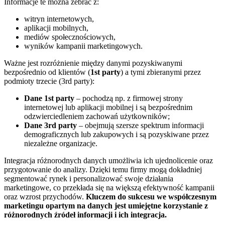
Informacje te można zebrać z:
witryn internetowych,
aplikacji mobilnych,
mediów społecznościowych,
wyników kampanii marketingowych.
Ważne jest rozróżnienie między danymi pozyskiwanymi
bezpośrednio od klientów (
1st party
) a tymi zbieranymi przez
podmioty trzecie (3rd party):
Dane 1st party
– pochodzą np. z firmowej strony
internetowej lub aplikacji mobilnej i są bezpośrednim
odzwierciedleniem zachowań użytkowników;
Dane 3rd party
– obejmują szersze spektrum informacji
demograficznych lub zakupowych i są pozyskiwane przez
niezależne organizacje.
Integracja różnorodnych danych umożliwia ich ujednolicenie oraz
przygotowanie do analizy. Dzięki temu firmy mogą dokładniej
segmentować rynek i personalizować swoje działania
marketingowe, co przekłada się na większą efektywność kampanii
oraz wzrost przychodów.
Kluczem do sukcesu we współczesnym
marketingu opartym na danych jest umiejętne korzystanie z
różnorodnych źródeł informacji i ich integracja.