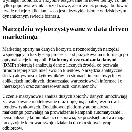
wymagań odbiorców i szybkie reagowanie na nowe trendy. To nie
tylko poprawia wyniki sprzedażowe, ale również pomaga budować
trwałe relacje z klientami – co jest niezwykle istotne w dzisiejszym
dynamicznym świecie biznesu.
Narzędzia wykorzystywane w data driven
marketingu
Marketing oparty na danych korzysta z różnorodnych narzędzi
wspierających każdy etap procesu – od pozyskiwania informacji po
optymalizację kampanii.
Platformy do zarządzania danymi
(DMP)
zbierają i analizują dane z licznych źródeł, co pozwala
firmom lepiej zrozumieć swoich klientów. Narzędzia analityczne
śledzą aktywność użytkowników na stronach internetowych i w
aplikacjach mobilnych, dostarczając wartościowych informacji o
interakcjach oraz zainteresowaniach konsumentów.
Uczenie maszynowe i analiza dużych zbiorów danych umożliwiają
zaawansowane modelowanie oraz dogłębną analizę wzorców i
trendów rynkowych. Dodatkowo, platformy automatyzacji
marketingu pozwalają na prowadzenie kampanii automatycznie i
personalizację komunikacji, co sprawia, że przedsiębiorstwa mogą
precyzyjnie kierować swoje działania do określonych grup
odbiorców.