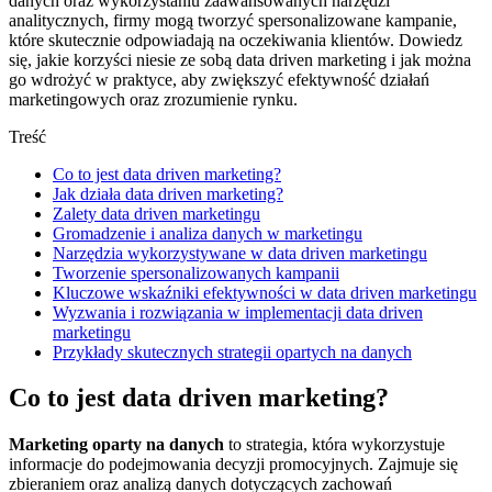
danych oraz wykorzystaniu zaawansowanych narzędzi
analitycznych, firmy mogą tworzyć spersonalizowane kampanie,
które skutecznie odpowiadają na oczekiwania klientów. Dowiedz
się, jakie korzyści niesie ze sobą data driven marketing i jak można
go wdrożyć w praktyce, aby zwiększyć efektywność działań
marketingowych oraz zrozumienie rynku.
Treść
Co to jest data driven marketing?
Jak działa data driven marketing?
Zalety data driven marketingu
Gromadzenie i analiza danych w marketingu
Narzędzia wykorzystywane w data driven marketingu
Tworzenie spersonalizowanych kampanii
Kluczowe wskaźniki efektywności w data driven marketingu
Wyzwania i rozwiązania w implementacji data driven
marketingu
Przykłady skutecznych strategii opartych na danych
Co to jest data driven marketing?
Marketing oparty na danych
to strategia, która wykorzystuje
informacje do podejmowania decyzji promocyjnych. Zajmuje się
zbieraniem oraz analizą danych dotyczących zachowań