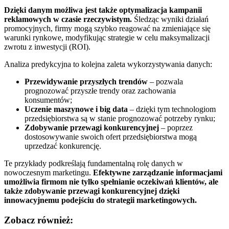
Dzięki danym możliwa jest także optymalizacja kampanii
reklamowych w czasie rzeczywistym.
Śledząc wyniki działań
promocyjnych, firmy mogą szybko reagować na zmieniające się
warunki rynkowe, modyfikując strategie w celu maksymalizacji
zwrotu z inwestycji (ROI).
Analiza predykcyjna to kolejna zaleta wykorzystywania danych:
Przewidywanie przyszłych trendów
– pozwala
prognozować przyszłe trendy oraz zachowania
konsumentów;
Uczenie maszynowe i big data
– dzięki tym technologiom
przedsiębiorstwa są w stanie prognozować potrzeby rynku;
Zdobywanie przewagi konkurencyjnej
– poprzez
dostosowywanie swoich ofert przedsiębiorstwa mogą
uprzedzać konkurencję.
Te przykłady podkreślają fundamentalną rolę danych w
nowoczesnym marketingu.
Efektywne zarządzanie informacjami
umożliwia firmom nie tylko spełnianie oczekiwań klientów, ale
także zdobywanie przewagi konkurencyjnej dzięki
innowacyjnemu podejściu do strategii marketingowych.
Zobacz również: