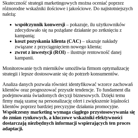
Skuteczność strategii marketingowych można oceniać poprzez
różnorodne wskaźniki ilościowe i jakościowe. Do najistotniejszych
należą:
współczynnik konwersji
– pokazuje, ilu użytkowników
zdecydowało się na pożądane działanie po zetknięciu z
kampanią;
koszt pozyskania klienta (CAC)
– ukazuje nakłady
związane z przyciągnięciem nowego klienta;
zwrot z inwestycji (ROI)
– ilustruje rentowność danej
kampanii.
Monitorowanie tych mierników umożliwia firmom optymalizację
strategii i lepsze dostosowanie się do potrzeb konsumentów.
Analiza danych pozwala również identyfikować wzorce zachowań
klientów oraz prognozować przyszłe tendencje. To fundament dla
podejmowania świadomych decyzji biznesowych. Dzięki temu
firmy mają szansę na personalizację ofert i zwiększenie lojalności
klientów poprzez bardziej precyzyjne działania promocyjne.
Współczesny marketing wymaga ciągłego przystosowywania się
do zmian rynkowych, a kluczowe wskaźniki efektywności
dostarczają niezbędnych informacji wspierających ten proces
adaptacji.