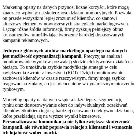
Marketing oparty na danych przynosi liczne korzyści, które mogą
znacząco wpłynąć na skuteczność działań promocyjnych. Pozwala
on przede wszystkim lepiej zrozumieć klientów, co stanowi
kluczowy element w nowoczesnych strategiach marketingowych.
Łącząc różne źródła informacji, firmy zyskują pełniejszy obraz
konsumentów, umożliwiając tworzenie bardziej dopasowanych
kampanii reklamowych.
Jednym z głównych atutów marketingu opartego na danych
jest możliwość optymalizacji kampanii.
Precyzyjna analiza i
monitorowanie wyników pozwalają śledzić efektywność działań na
bieżąco. To umożliwia szybkie modyfikacje strategii w celu
zwiększenia zwrotu z inwestycji (ROI). Dzięki monitorowaniu
zachowań klientów w czasie rzeczywistym, firmy mogą szybko
reagować na zmiany, co jest nieocenione w dynamicznym otoczeniu
rynkowym.
Marketing oparty na danych wspiera także lepszą segmentację
rynku oraz dostosowywanie ofert do indywidualnych oczekiwań
klientów. Skutkiem tego są bardziej celowane i efektywne działania,
które przekładają się na wyższe wyniki biznesowe.
Personalizowana komunikacja nie tylko zwiększa skuteczność
kampanii, ale również poprawia relacje z klientami i wzmacnia
ich lojalność wobec marki.