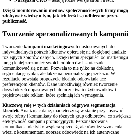
Narzędzia CRO
– testują różne wersje stron i treści.
Dzięki monitorowaniu mediów społecznościowych firmy mogą
zdobywać wiedzę o tym, jak ich treści są odbierane przez
publiczność.
Tworzenie spersonalizowanych kampanii
Tworzenie
kampanii marketingowych
dostosowanych do
indywidualnych potrzeb klientów opiera się na dogłębnej analizie
rozległych zbiorów danych. Dzięki temu specjaliści od marketingu
mogą lepiej zrozumieć swoich odbiorców i skuteczniej
komunikować się z nimi. Pozwala to nie tylko na dokładną
segmentację rynku, ale także na personalizację przekazu. W
rezultacie powstają propozycje idealnie odpowiadające
preferencjom klientów. Dane umożliwiają również tworzenie
doświadczeń dopasowanych do oczekiwań użytkowników i
projektowanie reklam, które spełniają ich wymagania.
Kluczową rolę w tych działaniach odgrywa segmentacja
klienteli.
Analizując dane, marketerzy są w stanie przystosować
swoje oferty i komunikaty do różnych grup odbiorców, co zwiększa
efektywność kampanii promocyjnych. Personalizowana
komunikacja nie tylko wspiera sprzedaż, ale również wzmacnia
więzi z konsumentami poprzez odpowiedź na ich autentyczne