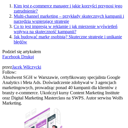
Kim jest e-commerce manager i jakie korzyści przynosi jego
zatrudnienie?
Multi-channel marketing – przykłady skutecznych kampanii i
narzędzia wspierające strategię
Co to jest impresja w reklamie i jak mierzenie wyświetleń
wpływa na skuteczność kampanii?
Jak budować markę osobistą? Skuteczne strategie i unikanie
błędów
Podziel się artykułem
Facebook
Drukuj
przez
Jacek Wilczycki
Follow:
Absolwent SGH w Warszawie, certyfikowany specjalista Google
Analytics i Meta Ads. Doświadczenie zdobywał w 3 agencjach
marketingowych, prowadząc ponad 40 kampanii dla klientów z
branży e-commerce. Ukończył kursy Content Marketing Institute
oraz Digital Marketing Masterclass na SWPS. Autor serwisu Wolfs
Marketing.