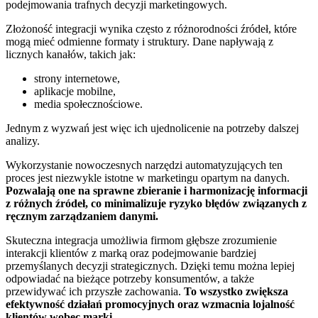
podejmowania trafnych decyzji marketingowych.
Złożoność integracji wynika często z różnorodności źródeł, które
mogą mieć odmienne formaty i struktury. Dane napływają z
licznych kanałów, takich jak:
strony internetowe,
aplikacje mobilne,
media społecznościowe.
Jednym z wyzwań jest więc ich ujednolicenie na potrzeby dalszej
analizy.
Wykorzystanie nowoczesnych narzędzi automatyzujących ten
proces jest niezwykle istotne w marketingu opartym na danych.
Pozwalają one na sprawne zbieranie i harmonizację informacji
z różnych źródeł, co minimalizuje ryzyko błędów związanych z
ręcznym zarządzaniem danymi.
Skuteczna integracja umożliwia firmom głębsze zrozumienie
interakcji klientów z marką oraz podejmowanie bardziej
przemyślanych decyzji strategicznych. Dzięki temu można lepiej
odpowiadać na bieżące potrzeby konsumentów, a także
przewidywać ich przyszłe zachowania.
To wszystko zwiększa
efektywność działań promocyjnych oraz wzmacnia lojalność
klientów wobec marki.