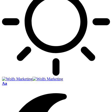
Font
Aa
Resizer