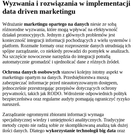
Wyzwania i rozwiązania w implementacji
data driven marketingu
Wdrażanie
marketingu opartego na danych
niesie ze sobą
różnorodne wyzwania, które mogą wpływać na efektywność
działań promocyjnych. Jednym z głównych problemów jest
konieczność integracji informacji pochodzących z wielu systemów i
platform. Rozmaite formaty oraz rozproszenie danych utrudniają ich
spójne zarządzanie, co niekiedy prowadzi do pomyłek w analizach.
Na szczęście nowoczesne narzędzia do integracji potrafią
automatycznie gromadzić i ujednolicać dane z różnych źródeł.
Ochrona danych osobowych
stanowi kolejny istotny aspekt w
marketingu opartym na danych. Przedsiębiorstwa muszą
zabezpieczać informacje przed nieautoryzowanym dostępem,
jednocześnie przestrzegając przepisów dotyczących ochrony
prywatności, takich jak RODO. Wdrożenie odpowiednich polityk
bezpieczeństwa oraz regularne audyty pomagają ograniczyć ryzyko
naruszeń.
Zarządzanie ogromnymi zbiorami informacji wymaga
specjalistycznej wiedzy i umiejętności analitycznych. Tradycyjne
metody często nie radzą sobie ze skomplikowaną analizą tak dużej
ilości danych. Dlatego
wykorzystanie technologii big data
oraz