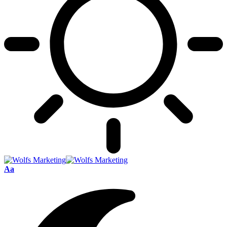
Font
Aa
Resizer