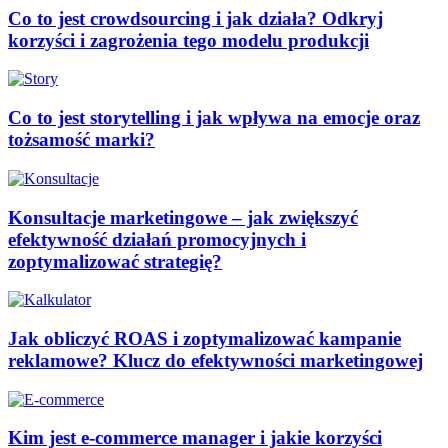
Co to jest crowdsourcing i jak działa? Odkryj
korzyści i zagrożenia tego modelu produkcji
Co to jest storytelling i jak wpływa na emocje oraz
tożsamość marki?
Konsultacje marketingowe – jak zwiększyć
efektywność działań promocyjnych i
zoptymalizować strategię?
Jak obliczyć ROAS i zoptymalizować kampanie
reklamowe? Klucz do efektywności marketingowej
Kim jest e-commerce manager i jakie korzyści