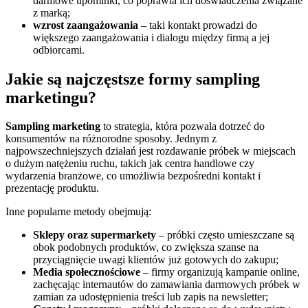
darmowe upominki, co poprawia ich doświadczenia związane
z marką;
wzrost zaangażowania
– taki kontakt prowadzi do
większego zaangażowania i dialogu między firmą a jej
odbiorcami.
Jakie są najczęstsze formy sampling
marketingu?
Sampling marketing
to strategia, która pozwala dotrzeć do
konsumentów na różnorodne sposoby. Jednym z
najpowszechniejszych działań jest rozdawanie próbek w miejscach
o dużym natężeniu ruchu, takich jak centra handlowe czy
wydarzenia branżowe, co umożliwia bezpośredni kontakt i
prezentację produktu.
Inne popularne metody obejmują:
Sklepy oraz supermarkety
– próbki często umieszczane są
obok podobnych produktów, co zwiększa szanse na
przyciągnięcie uwagi klientów już gotowych do zakupu;
Media społecznościowe
– firmy organizują kampanie online,
zachęcając internautów do zamawiania darmowych próbek w
zamian za udostępnienia treści lub zapis na newsletter;