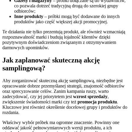
Gazety i magazyny
– próbki dołączane są do wydawnictw,
co pozwala dotrzeć tradycyjną drogą do szerokiej grupy
odbiorców;
Inne produkty
– próbki mogą być dodawane do innych
produktów jako część większej akcji promocyjnej.
Te działania nie tylko prezentują produkt, ale również wzmacniają
rozpoznawalność marki i budują lojalność klientów dzięki
pozytywnym doświadczeniom związanym z otrzymywaniem
darmowych upominków.
Jak zaplanować skuteczną akcję
samplingową?
Aby zorganizować skuteczną akcję samplingową, niezbędne jest
opracowanie dobrze przemyślanej strategii, znajomość odbiorców
oraz sprecyzowanie celów. Zanim kampania ruszy, warto
zadecydować, czy jej priorytetem jest
wzrost sprzedaży
,
zwiększenie świadomości marki czy też
promocja produktu
.
Kluczowe jest również określenie docelowej grupy i produktów do
rozdania.
Właściwy wybór próbek ma ogromne znaczenie. Powinny one
oddawać jakość pełnowymiarowych wersji produktu, a ich