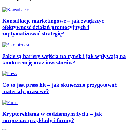
Konsultacje marketingowe – jak zwiększyć
efektywność działań promocyjnych i
zoptymalizować strategię?
Jakie są bariery wejścia na rynek i jak wpływają na
konkurencję oraz inwestorów?
Co to jest press kit – jak skutecznie przygotować
materiały prasowe?
Kryptoreklama w codziennym życiu – jak
rozpoznać przykłady i formy?