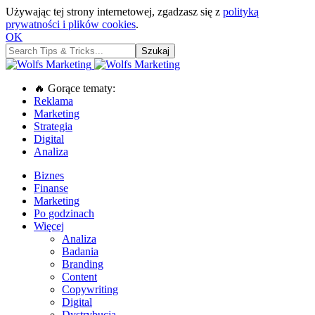
Używając tej strony internetowej, zgadzasz się z
polityką
prywatności i plików cookies
.
OK
🔥 Gorące tematy:
Reklama
Marketing
Strategia
Digital
Analiza
Biznes
Finanse
Marketing
Po godzinach
Więcej
Analiza
Badania
Branding
Content
Copywriting
Digital
Dystrybucja