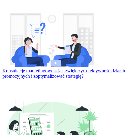
Konsultacje marketingowe – jak zwiększyć efektywność działań
promocyjnych i zoptymalizować strategię?