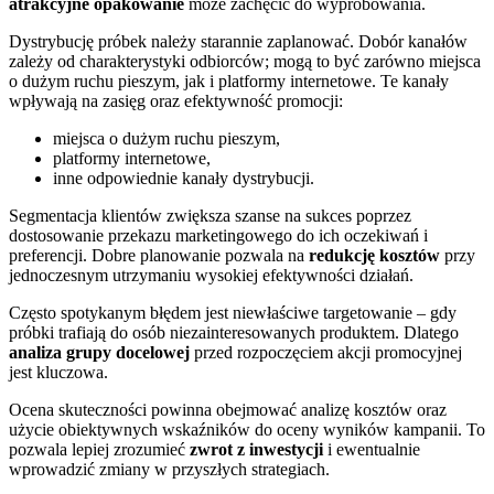
atrakcyjne opakowanie
może zachęcić do wypróbowania.
Dystrybucję próbek należy starannie zaplanować. Dobór kanałów
zależy od charakterystyki odbiorców; mogą to być zarówno miejsca
o dużym ruchu pieszym, jak i platformy internetowe. Te kanały
wpływają na zasięg oraz efektywność promocji:
miejsca o dużym ruchu pieszym,
platformy internetowe,
inne odpowiednie kanały dystrybucji.
Segmentacja klientów zwiększa szanse na sukces poprzez
dostosowanie przekazu marketingowego do ich oczekiwań i
preferencji. Dobre planowanie pozwala na
redukcję kosztów
przy
jednoczesnym utrzymaniu wysokiej efektywności działań.
Często spotykanym błędem jest niewłaściwe targetowanie – gdy
próbki trafiają do osób niezainteresowanych produktem. Dlatego
analiza grupy docelowej
przed rozpoczęciem akcji promocyjnej
jest kluczowa.
Ocena skuteczności powinna obejmować analizę kosztów oraz
użycie obiektywnych wskaźników do oceny wyników kampanii. To
pozwala lepiej zrozumieć
zwrot z inwestycji
i ewentualnie
wprowadzić zmiany w przyszłych strategiach.