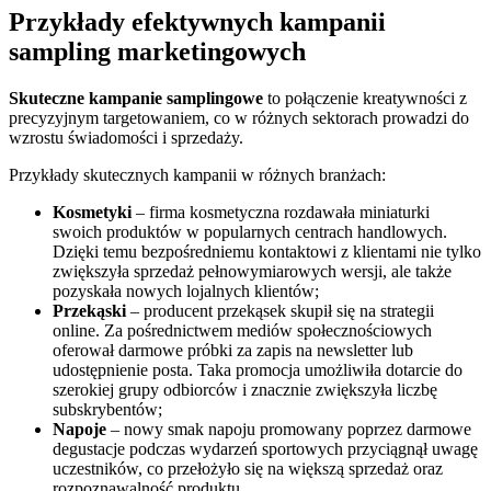
Przykłady efektywnych kampanii
sampling marketingowych
Skuteczne kampanie samplingowe
to połączenie kreatywności z
precyzyjnym targetowaniem, co w różnych sektorach prowadzi do
wzrostu świadomości i sprzedaży.
Przykłady skutecznych kampanii w różnych branżach:
Kosmetyki
– firma kosmetyczna rozdawała miniaturki
swoich produktów w popularnych centrach handlowych.
Dzięki temu bezpośredniemu kontaktowi z klientami nie tylko
zwiększyła sprzedaż pełnowymiarowych wersji, ale także
pozyskała nowych lojalnych klientów;
Przekąski
– producent przekąsek skupił się na strategii
online. Za pośrednictwem mediów społecznościowych
oferował darmowe próbki za zapis na newsletter lub
udostępnienie posta. Taka promocja umożliwiła dotarcie do
szerokiej grupy odbiorców i znacznie zwiększyła liczbę
subskrybentów;
Napoje
– nowy smak napoju promowany poprzez darmowe
degustacje podczas wydarzeń sportowych przyciągnął uwagę
uczestników, co przełożyło się na większą sprzedaż oraz
rozpoznawalność produktu.