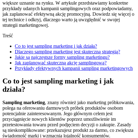
większe uznanie na rynku. W artykule przedstawiamy konkretne
przykłady udanych kampanii samplingowych oraz podpowiadamy,
jak zaplanować efektywną akcję promocyjną. Dowiedz się więcej o
tej technice i odkryj, dlaczego warto ją uwzględnić w swojej
strategii marketingowej.
Treść
Co to jest sampling marketing i jak działa?
Dlaczego sampling marketing jest skuteczną strategią?
Jakie są najczęstsze formy sampling marketingu?
Jak zaplanować skuteczną akcję samplingową?
Przykłady efektywnych kampanii sampling marketingowych
Co to jest sampling marketing i jak
działa?
Sampling marketing
, znany również jako marketing próbkowania,
polega na oferowaniu darmowych próbek produktów osobom
potencjalnie zainteresowanym. Jego głównym celem jest
przyciągnięcie nowych klientów poprzez umożliwienie im
przetestowania towaru przed podjęciem decyzji o zakupie. Zasady
są nieskomplikowane: przekazujesz produkt za darmo, co zwiększa
świadomość marki i wzmacnia lojalność konsumentów.