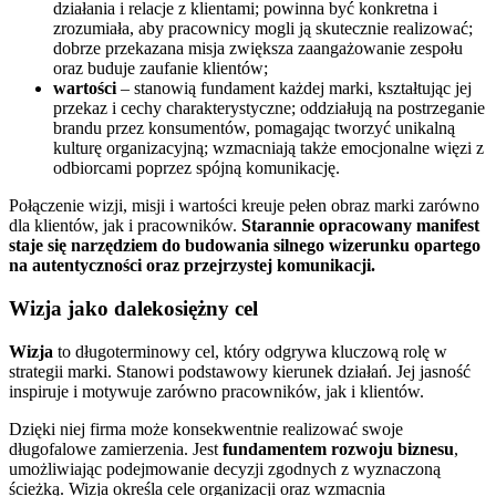
działania i relacje z klientami; powinna być konkretna i
zrozumiała, aby pracownicy mogli ją skutecznie realizować;
dobrze przekazana misja zwiększa zaangażowanie zespołu
oraz buduje zaufanie klientów;
wartości
– stanowią fundament każdej marki, kształtując jej
przekaz i cechy charakterystyczne; oddziałują na postrzeganie
brandu przez konsumentów, pomagając tworzyć unikalną
kulturę organizacyjną; wzmacniają także emocjonalne więzi z
odbiorcami poprzez spójną komunikację.
Połączenie wizji, misji i wartości kreuje pełen obraz marki zarówno
dla klientów, jak i pracowników.
Starannie opracowany manifest
staje się narzędziem do budowania silnego wizerunku opartego
na autentyczności oraz przejrzystej komunikacji.
Wizja jako dalekosiężny cel
Wizja
to długoterminowy cel, który odgrywa kluczową rolę w
strategii marki. Stanowi podstawowy kierunek działań. Jej jasność
inspiruje i motywuje zarówno pracowników, jak i klientów.
Dzięki niej firma może konsekwentnie realizować swoje
długofalowe zamierzenia. Jest
fundamentem rozwoju biznesu
,
umożliwiając podejmowanie decyzji zgodnych z wyznaczoną
ścieżką. Wizja określa cele organizacji oraz wzmacnia