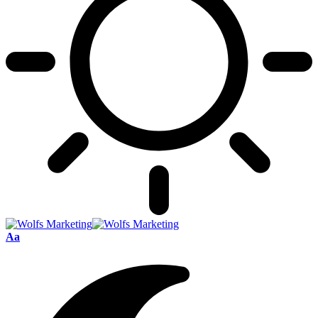
Font
Aa
Resizer