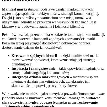
Manifest marki
stanowi podstawę działań marketingowych,
zapewniając spójność i efektywność w strategii komunikacyjnej.
Dzięki jasno określonym wartościom oraz misji, umożliwia
utrzymanie jednolitego przekazu we wszystkich kanałach. Jest
kluczowy w budowaniu zaufania i lojalności klientów.
Pełni również rolę przewodnika w zakresie tonu i stylu komunikacji,
co ułatwia tworzenie kampanii zgodnych z tożsamością marki.
Pozwala lepiej przyciągać docelowych odbiorców poprzez
dostosowanie działań do ich oczekiwań.
Kreowanie spójnych historii
– dzięki manifestowi marka
może tworzyć opowieści, które wzmacniają jej strategię
brandingową;
Inspiracja i zaangażowanie
– takie opowieści inspirują oraz
emocjonalnie angażują konsumentów;
Integracja działań marketingowych
– manifest wspiera
integrację działań marketingowych, zwiększając ich
skuteczność i poprawiając wyniki rynkowe.
Wprowadzenie manifestu jako narzędzia pozwala firmom zachować
jednolity obraz w umysłach konsumentów.
Pomaga to budować
silną pozycję na rynku poprzez konsekwentne realizowanie
założonych celów strategicznych.