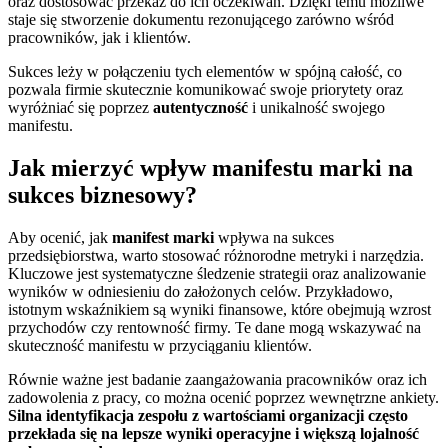
oraz dostosować przekaz do ich oczekiwań. Dzięki temu możliwe
staje się stworzenie dokumentu rezonującego zarówno wśród
pracowników, jak i klientów.
Sukces leży w połączeniu tych elementów w spójną całość, co
pozwala firmie skutecznie komunikować swoje priorytety oraz
wyróżniać się poprzez
autentyczność
i unikalność swojego
manifestu.
Jak mierzyć wpływ manifestu marki na
sukces biznesowy?
Aby ocenić, jak
manifest marki
wpływa na sukces
przedsiębiorstwa, warto stosować różnorodne metryki i narzędzia.
Kluczowe jest systematyczne śledzenie strategii oraz analizowanie
wyników w odniesieniu do założonych celów. Przykładowo,
istotnym wskaźnikiem są wyniki finansowe, które obejmują wzrost
przychodów czy rentowność firmy. Te dane mogą wskazywać na
skuteczność manifestu w przyciąganiu klientów.
Równie ważne jest badanie zaangażowania pracowników oraz ich
zadowolenia z pracy, co można ocenić poprzez wewnętrzne ankiety.
Silna identyfikacja zespołu z wartościami organizacji często
przekłada się na lepsze wyniki operacyjne i większą lojalność