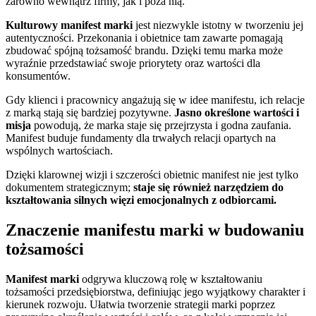
zarówno wewnątrz firmy, jak i poza nią.
Kulturowy manifest marki
jest niezwykle istotny w tworzeniu jej
autentyczności. Przekonania i obietnice tam zawarte pomagają
zbudować spójną tożsamość brandu. Dzięki temu marka może
wyraźnie przedstawiać swoje priorytety oraz wartości dla
konsumentów.
Gdy klienci i pracownicy angażują się w idee manifestu, ich relacje
z marką stają się bardziej pozytywne.
Jasno określone wartości i
misja
powodują, że marka staje się przejrzysta i godna zaufania.
Manifest buduje fundamenty dla trwałych relacji opartych na
wspólnych wartościach.
Dzięki klarownej wizji i szczerości obietnic manifest nie jest tylko
dokumentem strategicznym;
staje się również narzędziem do
kształtowania silnych więzi emocjonalnych z odbiorcami.
Znaczenie manifestu marki w budowaniu
tożsamości
Manifest marki
odgrywa kluczową rolę w kształtowaniu
tożsamości przedsiębiorstwa, definiując jego wyjątkowy charakter i
kierunek rozwoju. Ułatwia tworzenie strategii marki poprzez