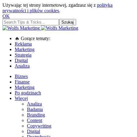
Używając tej strony internetowej, zgadzasz się z
polityką
prywatności i plików cookies
.
OK
🔥 Gorące tematy:
Reklama
Marketing
Strategia
Digital
Analiza
Biznes
Finanse
Marketing
Po godzinach
Więcej
Analiza
Badania
Branding
Content
Copywriting
Digital
Dystrybucja