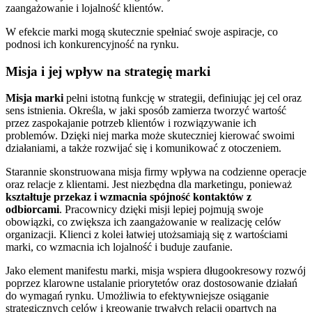
zaangażowanie i lojalność klientów.
W efekcie marki mogą skutecznie spełniać swoje aspiracje, co
podnosi ich konkurencyjność na rynku.
Misja i jej wpływ na strategię marki
Misja marki
pełni istotną funkcję w strategii, definiując jej cel oraz
sens istnienia. Określa, w jaki sposób zamierza tworzyć wartość
przez zaspokajanie potrzeb klientów i rozwiązywanie ich
problemów. Dzięki niej marka może skuteczniej kierować swoimi
działaniami, a także rozwijać się i komunikować z otoczeniem.
Starannie skonstruowana misja firmy wpływa na codzienne operacje
oraz relacje z klientami. Jest niezbędna dla marketingu, ponieważ
kształtuje przekaz i wzmacnia spójność kontaktów z
odbiorcami
. Pracownicy dzięki misji lepiej pojmują swoje
obowiązki, co zwiększa ich zaangażowanie w realizację celów
organizacji. Klienci z kolei łatwiej utożsamiają się z wartościami
marki, co wzmacnia ich lojalność i buduje zaufanie.
Jako element manifestu marki, misja wspiera długookresowy rozwój
poprzez klarowne ustalanie priorytetów oraz dostosowanie działań
do wymagań rynku. Umożliwia to efektywniejsze osiąganie
strategicznych celów i kreowanie trwałych relacji opartych na