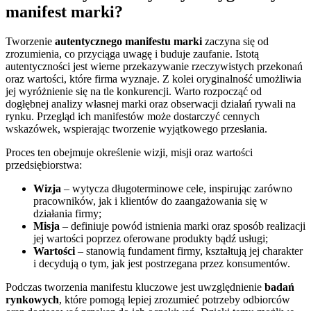
manifest marki?
Tworzenie
autentycznego manifestu marki
zaczyna się od
zrozumienia, co przyciąga uwagę i buduje zaufanie. Istotą
autentyczności jest wierne przekazywanie rzeczywistych przekonań
oraz wartości, które firma wyznaje. Z kolei oryginalność umożliwia
jej wyróżnienie się na tle konkurencji. Warto rozpocząć od
dogłębnej analizy własnej marki oraz obserwacji działań rywali na
rynku. Przegląd ich manifestów może dostarczyć cennych
wskazówek, wspierając tworzenie wyjątkowego przesłania.
Proces ten obejmuje określenie wizji, misji oraz wartości
przedsiębiorstwa:
Wizja
– wytycza długoterminowe cele, inspirując zarówno
pracowników, jak i klientów do zaangażowania się w
działania firmy;
Misja
– definiuje powód istnienia marki oraz sposób realizacji
jej wartości poprzez oferowane produkty bądź usługi;
Wartości
– stanowią fundament firmy, kształtują jej charakter
i decydują o tym, jak jest postrzegana przez konsumentów.
Podczas tworzenia manifestu kluczowe jest uwzględnienie
badań
rynkowych
, które pomogą lepiej zrozumieć potrzeby odbiorców