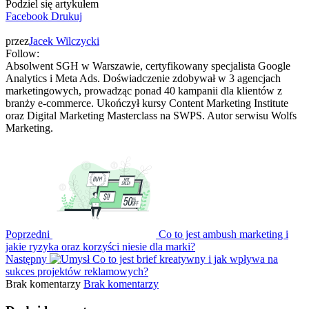
Podziel się artykułem
Facebook
Drukuj
przez
Jacek Wilczycki
Follow:
Absolwent SGH w Warszawie, certyfikowany specjalista Google
Analytics i Meta Ads. Doświadczenie zdobywał w 3 agencjach
marketingowych, prowadząc ponad 40 kampanii dla klientów z
branży e-commerce. Ukończył kursy Content Marketing Institute
oraz Digital Marketing Masterclass na SWPS. Autor serwisu Wolfs
Marketing.
Poprzedni
Co to jest ambush marketing i
jakie ryzyka oraz korzyści niesie dla marki?
Następny
Co to jest brief kreatywny i jak wpływa na
sukces projektów reklamowych?
Brak komentarzy
Brak komentarzy