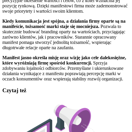
precyzyjne określenie wartości i celów, co z kolei wzmacnia jej
pozycję rynkową. Dzięki manifestowi firma może zademonstrować
swoje priorytety i wartości swoim klientom.
Kiedy komunikacja jest spójna, a działania firmy oparte są na
manifeście, tożsamość marki staje się mocniejsza.
Pozwala to
skutecznie budować branding oparty na wartościach, przyciągając
zarówno klientów, jak i pracowników. Starannie opracowany
manifest pomaga stworzyć jednolitą tożsamość, wspierając
długotrwałe relacje oparte na zaufaniu.
Manifest jasno określa misję oraz wizję jako cele dalekosiężne,
które wyróżniają firmę spośród konkurencji.
Sprzyja
zdobywaniu lojalności odbiorców. Przemyślane i ukierunkowane
działania wynikające z manifestu poprawiają percepcję marki w
oczach konsumentów oraz wspierają stabilny rozwój organizacji.
Czytaj też