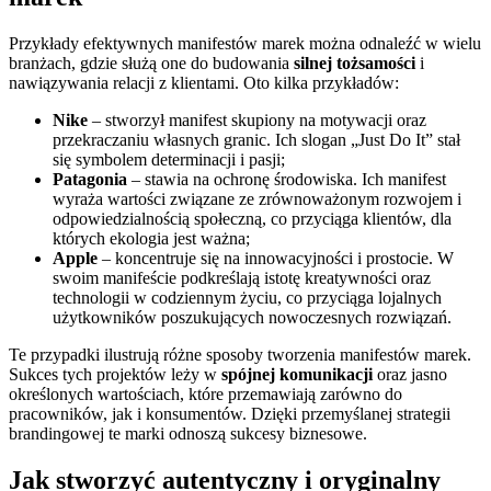
Przykłady efektywnych manifestów marek można odnaleźć w wielu
branżach, gdzie służą one do budowania
silnej tożsamości
i
nawiązywania relacji z klientami. Oto kilka przykładów:
Nike
– stworzył manifest skupiony na motywacji oraz
przekraczaniu własnych granic. Ich slogan „Just Do It” stał
się symbolem determinacji i pasji;
Patagonia
– stawia na ochronę środowiska. Ich manifest
wyraża wartości związane ze zrównoważonym rozwojem i
odpowiedzialnością społeczną, co przyciąga klientów, dla
których ekologia jest ważna;
Apple
– koncentruje się na innowacyjności i prostocie. W
swoim manifeście podkreślają istotę kreatywności oraz
technologii w codziennym życiu, co przyciąga lojalnych
użytkowników poszukujących nowoczesnych rozwiązań.
Te przypadki ilustrują różne sposoby tworzenia manifestów marek.
Sukces tych projektów leży w
spójnej komunikacji
oraz jasno
określonych wartościach, które przemawiają zarówno do
pracowników, jak i konsumentów. Dzięki przemyślanej strategii
brandingowej te marki odnoszą sukcesy biznesowe.
Jak stworzyć autentyczny i oryginalny