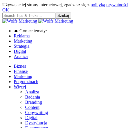
Używając tej strony internetowej, zgadzasz się z
polityką prywatności
OK
🔥 Gorące tematy:
Reklama
Marketing
Strategia
Digital
Analiza
Biznes
Finanse
Marketing
Po godzinach
Więcej
Analiza
Badania
Branding
Content
Copywriting
Digital
Dystrybucja
E-commerce