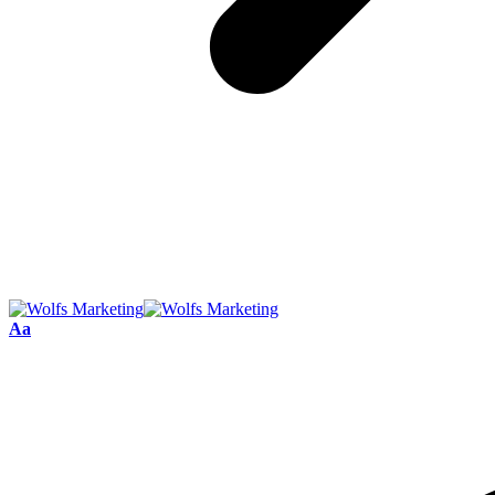
Font
Aa
Resizer