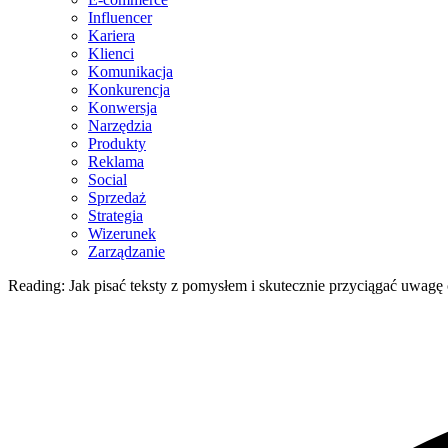
Influencer
Kariera
Klienci
Komunikacja
Konkurencja
Konwersja
Narzędzia
Produkty
Reklama
Social
Sprzedaż
Strategia
Wizerunek
Zarządzanie
Reading:
Jak pisać teksty z pomysłem i skutecznie przyciągać uwagę