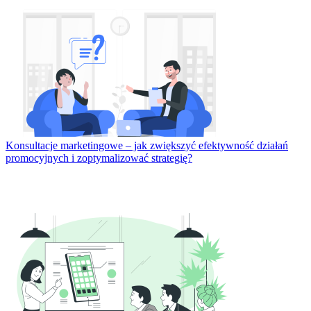
Konsultacje marketingowe – jak zwiększyć efektywność działań
promocyjnych i zoptymalizować strategię?