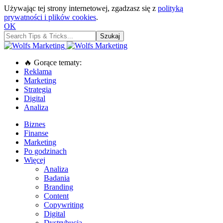
Używając tej strony internetowej, zgadzasz się z
polityką
prywatności i plików cookies
.
OK
🔥 Gorące tematy:
Reklama
Marketing
Strategia
Digital
Analiza
Biznes
Finanse
Marketing
Po godzinach
Więcej
Analiza
Badania
Branding
Content
Copywriting
Digital
Dystrybucja