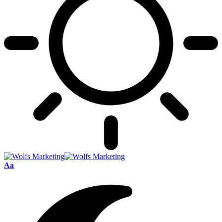
Font
Aa
Resizer