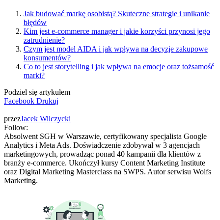
Jak budować markę osobistą? Skuteczne strategie i unikanie
błędów
Kim jest e-commerce manager i jakie korzyści przynosi jego
zatrudnienie?
Czym jest model AIDA i jak wpływa na decyzje zakupowe
konsumentów?
Co to jest storytelling i jak wpływa na emocje oraz tożsamość
marki?
Podziel się artykułem
Facebook
Drukuj
przez
Jacek Wilczycki
Follow:
Absolwent SGH w Warszawie, certyfikowany specjalista Google
Analytics i Meta Ads. Doświadczenie zdobywał w 3 agencjach
marketingowych, prowadząc ponad 40 kampanii dla klientów z
branży e-commerce. Ukończył kursy Content Marketing Institute
oraz Digital Marketing Masterclass na SWPS. Autor serwisu Wolfs
Marketing.