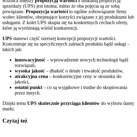
Różnica między
propozycją wartości
a unikalną propozycją
sprzedaży (UPS) jest istotna, mimo że oba pojęcia są ze sobą
powiązane.
Propozycja wartości
to ogólne zobowiązanie firmy
wobec klientów, obejmujące korzyści związane z jej produktami lub
usługami. Z kolei UPS skupia się na konkretnych cechach oferty,
które ją wyróżniają wśród konkurencji.
UPS
stanowi część szerszej koncepcji propozycji wartości.
Koncentruje się na specyficznych zaletach produktu bądź usługi –
takich jak:
innowacyjność
– wprowadzenie nowych technologii bądź
rozwiązań,
wysoka jakość
– dbałość o detale i trwałość produktów,
atrakcyjna cena
– konkurencyjne ceny w stosunku do
jakości,
ostatni punkt
– co są wyjątkowe i trudne do skopiowania
przez innych.
Dzięki temu
UPS skutecznie przyciąga klientów
do wyboru danej
marki.
Czytaj też