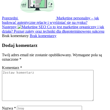
Poprzedni
Marketing personalny – jak
budować autentyczne relacje i wyróżniać się na rynku?
Następny
Co to jest marketing organiczny i jak
działa? Poznaj zalety oraz techniki dla długoterminowego sukcesu
Brak komentarzy
Brak komentarzy
Dodaj komentarz
Twój adres email nie zostanie opublikowany.
Wymagane pola są
oznaczone
*
Komentarz
*
Nazwa
*